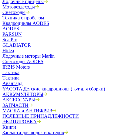
Лодочные прицепы
Мотовездеходы
Снегоходы
Техника с пробегом
Квадроциклы AODES
AODES
PARSUN
Sea Pro
GLADIATOR
Hidea
Лодочные моторы Marlin
Снегоходы AODES
IRBIS Motors
Тактика
Тактика
Авангард
YACOTA Детские квадроциклы ( к-т для сборки)
АККУМУЛЯТОРЫ
АКСЕССУАРЫ
ЗАПЧАСТИ
МАСЛА и АНТИФРИЗ
ПОЛЕЗНЫЕ ПРИНАДЛЕЖНОСТИ
ЭКИПИРОВКА
Книги
Запчасти для лодок и катеров