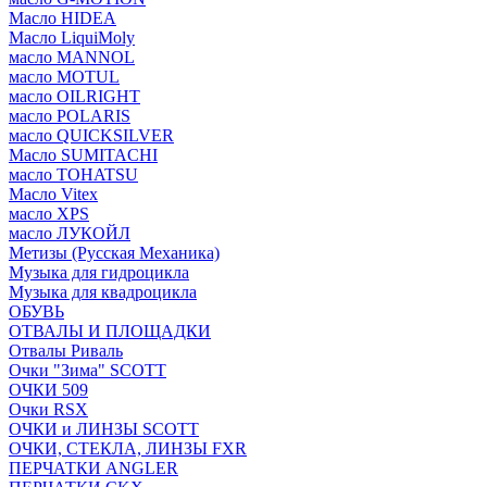
Масло HIDEA
Масло LiquiMoly
масло MANNOL
масло MOTUL
масло OILRIGHT
масло POLARIS
масло QUICKSILVER
Масло SUMITACHI
масло TOHATSU
Масло Vitex
масло XPS
масло ЛУКОЙЛ
Метизы (Русская Механика)
Музыка для гидроцикла
Музыка для квадроцикла
ОБУВЬ
ОТВАЛЫ И ПЛОЩАДКИ
Отвалы Риваль
Очки "Зима" SCOTT
ОЧКИ 509
Очки RSX
ОЧКИ и ЛИНЗЫ SCOTT
ОЧКИ, СТЕКЛА, ЛИНЗЫ FXR
ПЕРЧАТКИ ANGLER