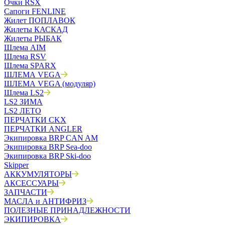
Очки RSX
Сапоги FENLINE
Жилет ПОПЛАВОК
Жилеты КАСКАД
Жилеты РЫБАК
Шлема AIM
Шлема RSV
Шлема SPARX
ШЛЕМА VEGA
ШЛЕМА VEGA (модуляр)
Шлема LS2
LS2 ЗИМА
LS2 ЛЕТО
ПЕРЧАТКИ CKX
ПЕРЧАТКИ ANGLER
Экипировка BRP CAN AM
Экипировка BRP Sea-doo
Экипировка BRP Ski-doo
Skipper
АККУМУЛЯТОРЫ
АКСЕССУАРЫ
ЗАПЧАСТИ
МАСЛА и АНТИФРИЗ
ПОЛЕЗНЫЕ ПРИНАДЛЕЖНОСТИ
ЭКИПИРОВКА