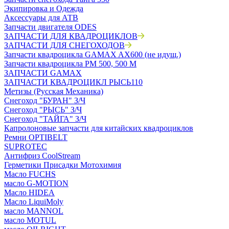
Экипировка и Одежда
Аксессуары для АТВ
Запчасти двигателя ODES
ЗАПЧАСТИ ДЛЯ КВАДРОЦИКЛОВ
ЗАПЧАСТИ ДЛЯ СНЕГОХОДОВ
Запчасти квадроцикла GAMAX AX600 (не идущ.)
Запчасти квадроцикла РМ 500, 500 М
ЗАПЧАСТИ GAMAX
ЗАПЧАСТИ КВАДРОЦИКЛ РЫСЬ110
Метизы (Русская Механика)
Снегоход "БУРАН" З/Ч
Снегоход "РЫСЬ" З/Ч
Снегоход "ТАЙГА" З/Ч
Капролоновые запчасти для китайских квадроциклов
Ремни OPTIBELT
SUPROTEC
Антифриз CoolStream
Герметики Присадки Мотохимия
Масло FUCHS
масло G-MOTION
Масло HIDEA
Масло LiquiMoly
масло MANNOL
масло MOTUL