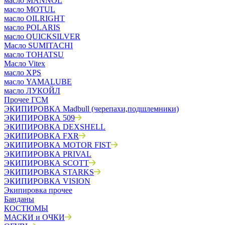
масло MANNOL
масло MOTUL
масло OILRIGHT
масло POLARIS
масло QUICKSILVER
Масло SUMITACHI
масло TOHATSU
Масло Vitex
масло XPS
масло YAMALUBE
масло ЛУКОЙЛ
Прочее ГСМ
ЭКИПИРОВКА Madbull (черепахи,подшлемники)
ЭКИПИРОВКА 509
ЭКИПИРОВКА DEXSHELL
ЭКИПИРОВКА FXR
ЭКИПИРОВКА MOTOR FIST
ЭКИПИРОВКА PRIVAL
ЭКИПИРОВКА SCOTT
ЭКИПИРОВКА STARKS
ЭКИПИРОВКА VISION
Экипировка прочее
Банданы
КОСТЮМЫ
МАСКИ и ОЧКИ