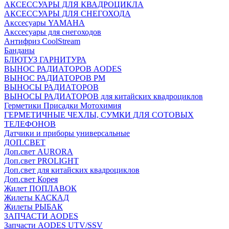
АКСЕССУАРЫ ДЛЯ КВАДРОЦИКЛА
АКСЕССУАРЫ ДЛЯ СНЕГОХОДА
Акссесуары YAMAHA
Акссесуары для снегоходов
Антифриз CoolStream
Банданы
БЛЮТУЗ ГАРНИТУРА
ВЫНОС РАДИАТОРОВ AODES
ВЫНОС РАДИАТОРОВ РМ
ВЫНОСЫ РАДИАТОРОВ
ВЫНОСЫ РАДИАТОРОВ для китайских квадроциклов
Герметики Присадки Мотохимия
ГЕРМЕТИЧНЫЕ ЧЕХЛЫ, СУМКИ ДЛЯ СОТОВЫХ
ТЕЛЕФОНОВ
Датчики и приборы универсальные
ДОП.СВЕТ
Доп.свет AURORA
Доп.свет PROLIGHT
Доп.свет для китайских квадроциклов
Доп.свет Корея
Жилет ПОПЛАВОК
Жилеты КАСКАД
Жилеты РЫБАК
ЗАПЧАСТИ AODES
Запчасти AODES UTV/SSV