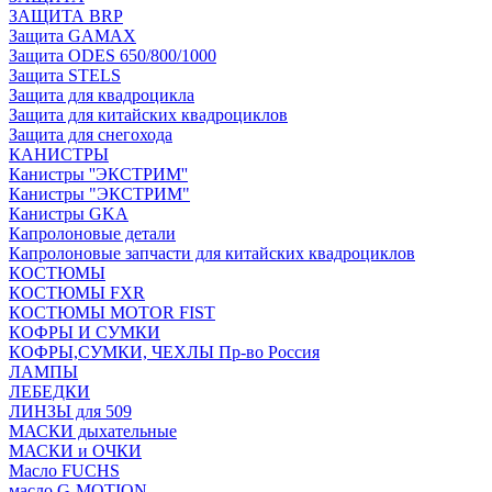
ЗАЩИТА BRP
Защита GAMAX
Защита ODES 650/800/1000
Защита STELS
Защита для квадроцикла
Защита для китайских квадроциклов
Защита для снегохода
КАНИСТРЫ
Канистры ''ЭКСТРИМ''
Канистры "ЭКСТРИМ"
Канистры GKA
Капролоновые детали
Капролоновые запчасти для китайских квадроциклов
КОСТЮМЫ
КОСТЮМЫ FXR
КОСТЮМЫ MOTOR FIST
КОФРЫ И СУМКИ
КОФРЫ,СУМКИ, ЧЕХЛЫ Пр-во Россия
ЛАМПЫ
ЛЕБЕДКИ
ЛИНЗЫ для 509
МАСКИ дыхательные
МАСКИ и ОЧКИ
Масло FUCHS
масло G-MOTION