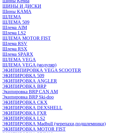
Шины Kenda
ШИНЫ И ДИСКИ
Шины КАМА
ШЛЕМА
ШЛЕМА 509
Шлема AIM
Шлема LS2
ШЛЕМА MOTOR FIST
Шлема RSV
Шлема RSX
Шлема SPARX
ШЛЕМА VEGA
ШЛЕМА VEGA (модуляр)
ЭКИПИПИРОВКА VEGA SCOOTER
ЭКИПИРОВКА 509
ЭКИПИРОВКА ANGLER
ЭКИПИРОВКА BRP
Экипировка BRP CAN AM
Экипировка BRP Ski-doo
ЭКИПИРОВКА CKX
ЭКИПИРОВКА DEXSHELL
ЭКИПИРОВКА FXR
ЭКИПИРОВКА LS2
ЭКИПИРОВКА Madbull (черепахи,подшлемники)
ЭКИПИРОВКА MOTOR FIST