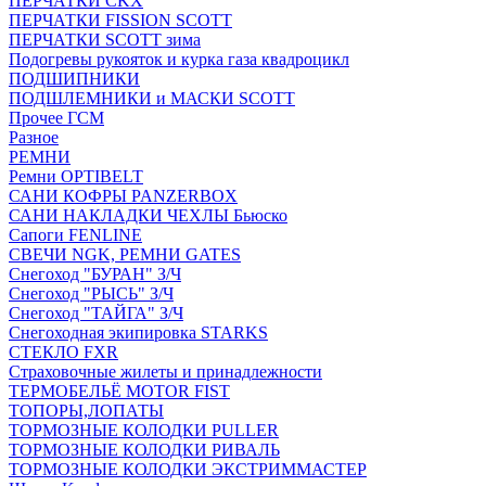
ПЕРЧАТКИ CKX
ПЕРЧАТКИ FISSION SCOTT
ПЕРЧАТКИ SCOTT зима
Подогревы рукояток и курка газа квадроцикл
ПОДШИПНИКИ
ПОДШЛЕМНИКИ и МАСКИ SCOTT
Прочее ГСМ
Разное
РЕМНИ
Ремни OPTIBELT
САНИ КОФРЫ PANZERBOX
САНИ НАКЛАДКИ ЧЕХЛЫ Бьюско
Сапоги FENLINE
СВЕЧИ NGK, РЕМНИ GATES
Снегоход "БУРАН" З/Ч
Снегоход "РЫСЬ" З/Ч
Снегоход "ТАЙГА" З/Ч
Снегоходная экипировка STARKS
СТЕКЛО FXR
Страховочные жилеты и принадлежности
ТЕРМОБЕЛЬЁ MOTOR FIST
ТОПОРЫ,ЛОПАТЫ
ТОРМОЗНЫЕ КОЛОДКИ PULLER
ТОРМОЗНЫЕ КОЛОДКИ РИВАЛЬ
ТОРМОЗНЫЕ КОЛОДКИ ЭКСТРИММАСТЕР