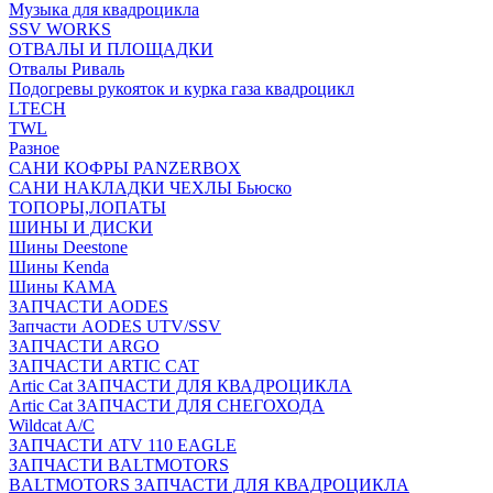
Музыка для квадроцикла
SSV WORKS
ОТВАЛЫ И ПЛОЩАДКИ
Отвалы Риваль
Подогревы рукояток и курка газа квадроцикл
LTECH
TWL
Разное
САНИ КОФРЫ PANZERBOX
САНИ НАКЛАДКИ ЧЕХЛЫ Бьюско
ТОПОРЫ,ЛОПАТЫ
ШИНЫ И ДИСКИ
Шины Deestone
Шины Kenda
Шины КАМА
ЗАПЧАСТИ AODES
Запчасти AODES UTV/SSV
ЗАПЧАСТИ ARGO
ЗАПЧАСТИ ARTIC CAT
Artic Cat ЗАПЧАСТИ ДЛЯ КВАДРОЦИКЛА
Artic Cat ЗАПЧАСТИ ДЛЯ СНЕГОХОДА
Wildcat A/C
ЗАПЧАСТИ ATV 110 EAGLE
ЗАПЧАСТИ BALTMOTORS
BALTMOTORS ЗАПЧАСТИ ДЛЯ КВАДРОЦИКЛА