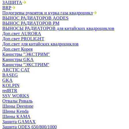
ЗАЩИТА
BRP
Подогревы рукояток и курка газа квадроцикл
ВЫНОС РАДИАТОРОВ AODES
ВЫНОС РАДИАТОРОВ РМ
ВЫНОСЫ РАДИАТОРОВ для китайских квадроциклов
Доп.свет AURORA
Доп.свет PROLIGHT
Доп.свет для китайских квадроциклов
Доп.свет Корея
Канистры "ЭКСТРИМ"
Канистры GKA
Канистры ''ЭКСТРИМ''
ARCTIC CAT
BASEG
GKA
KOLPIN
redBTR
SSV WORKS
Отвалы Риваль
Шины Deestone
Шины Kenda
Шины КАМА
Защита GAMAX
Защита ODES 650/800/1000