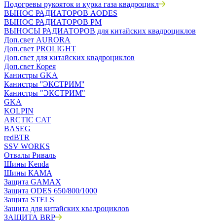
Подогревы рукояток и курка газа квадроцикл
ВЫНОС РАДИАТОРОВ AODES
ВЫНОС РАДИАТОРОВ РМ
ВЫНОСЫ РАДИАТОРОВ для китайских квадроциклов
Доп.свет AURORA
Доп.свет PROLIGHT
Доп.свет для китайских квадроциклов
Доп.свет Корея
Канистры GKA
Канистры ''ЭКСТРИМ''
Канистры "ЭКСТРИМ"
GKA
KOLPIN
ARCTIC CAT
BASEG
redBTR
SSV WORKS
Отвалы Риваль
Шины Kenda
Шины КАМА
Защита GAMAX
Защита ODES 650/800/1000
Защита STELS
Защита для китайских квадроциклов
ЗАЩИТА BRP