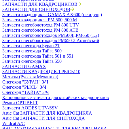
ЗАПЧАСТИ ДЛЯ КВАДРОЦИКЛОВ
ЗАПЧАСТИ ДЛЯ СНЕГОХОДОВ
Запчасти квадроцикла GAMAX AX600 (не идущ.)
Запчасти квадроцикла РМ 500, 500 М
Запчасти снегоболотоход РМ 800 UTV
Запчасти снегоболотоход РМ 800 АТВ
Запчасти снегоболотоходов РМ500II,РМ650 (1,2)
Запчасти снегоболотоходов РМ650-2 Армейский
Запчасти снегохода Буран 2Т
Запчасти снегохода Тайга 500
Запчасти снегохода Тайга 501 и 551
Запчасти снегохода Тайга 550
ЗАПЧАСТИ GAMAX
ЗАПЧАСТИ КВАДРОЦИКЛ РЫСЬ110
Метизы (Русская Механика)
Снегоход "БУРАН" З/Ч
Снегоход "РЫСЬ" З/Ч
Снегоход "ТАЙГА" З/Ч
Капролоновые запчасти для китайских квадроциклов
Ремни OPTIBELT
Запчасти AODES UTV/SSV
Artic Cat ЗАПЧАСТИ ДЛЯ КВАДРОЦИКЛА
Artic Cat ЗАПЧАСТИ ДЛЯ СНЕГОХОДА
Wildcat A/C
BALTMOTORS ЗАПЧАСТИ ДЛЯ КВАДРОЦИКЛА