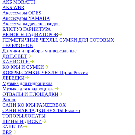
АКБ MORATTI
АКБ WBR
Аксессуары ODES
Акссесуары YAMAHA
Акссесуары для снегоходов
БЛЮТУЗ ГАРНИТУРА
ВЫНОСЫ РАДИАТОРОВ
ГЕРМЕТИЧНЫЕ ЧЕХЛЫ, СУМКИ ДЛЯ СОТОВЫХ
ТЕЛЕФОНОВ
Датчики и приборы универсальные
ДОП.СВЕТ
КАНИСТРЫ
КОФРЫ И СУМКИ
КОФРЫ,СУМКИ, ЧЕХЛЫ Пр-во Россия
ЛЕБЕДКИ
Музыка для гидроцикла
Музыка для квадроцикла
ОТВАЛЫ И ПЛОЩАДКИ
Разное
САНИ КОФРЫ PANZERBOX
САНИ НАКЛАДКИ ЧЕХЛЫ Бьюско
ТОПОРЫ,ЛОПАТЫ
ШИНЫ И ДИСКИ
ЗАЩИТА
BRP