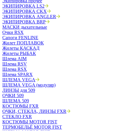
Экипировка прочее
ЭКИПИРОВКА LS2
ЭКИПИРОВКА CKX
ЭКИПИРОВКА ANGLER
ЭКИПИРОВКА BRP
МАСКИ дыхательные
Очки RSX
Сапоги FENLINE
Жилет ПОПЛАВОК
Жилеты КАСКАД
Жилеты РЫБАК
Шлема AIM
Шлема RSV
Шлема RSX
Шлема SPARX
ШЛЕМА VEGA
ШЛЕМА VEGA (модуляр)
ЛИНЗЫ для 509
ОЧКИ 509
ШЛЕМА 509
КОСТЮМЫ FXR
ОЧКИ, СТЕКЛА, ЛИНЗЫ FXR
СТЕКЛО FXR
КОСТЮМЫ MOTOR FIST
ТЕРМОБЕЛЬЁ MOTOR FIST