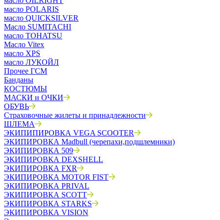
масло OILRIGHT
масло POLARIS
масло QUICKSILVER
Масло SUMITACHI
масло TOHATSU
Масло Vitex
масло XPS
масло ЛУКОЙЛ
Прочее ГСМ
Банданы
КОСТЮМЫ
МАСКИ и ОЧКИ
ОБУВЬ
Страховочные жилеты и принадлежности
ШЛЕМА
ЭКИПИПИРОВКА VEGA SCOOTER
ЭКИПИРОВКА Madbull (черепахи,подшлемники)
ЭКИПИРОВКА 509
ЭКИПИРОВКА DEXSHELL
ЭКИПИРОВКА FXR
ЭКИПИРОВКА MOTOR FIST
ЭКИПИРОВКА PRIVAL
ЭКИПИРОВКА SCOTT
ЭКИПИРОВКА STARKS
ЭКИПИРОВКА VISION