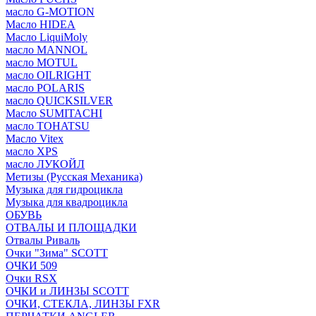
масло G-MOTION
Масло HIDEA
Масло LiquiMoly
масло MANNOL
масло MOTUL
масло OILRIGHT
масло POLARIS
масло QUICKSILVER
Масло SUMITACHI
масло TOHATSU
Масло Vitex
масло XPS
масло ЛУКОЙЛ
Метизы (Русская Механика)
Музыка для гидроцикла
Музыка для квадроцикла
ОБУВЬ
ОТВАЛЫ И ПЛОЩАДКИ
Отвалы Риваль
Очки "Зима" SCOTT
ОЧКИ 509
Очки RSX
ОЧКИ и ЛИНЗЫ SCOTT
ОЧКИ, СТЕКЛА, ЛИНЗЫ FXR