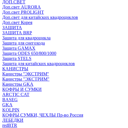
ДОП.СВЕТ
Доп.свет AURORA
Доп.свет PROLIGHT
Доп.свет для китайских квадроциклов
Доп.свет Корея
ЗАЩИТА
ЗАЩИТА BRP
Защита для квадроцикла
Защита для снегохода
Защита GAMAX
Защита ODES 650/800/1000
Защита STELS
Защита для китайских квадроциклов
КАНИСТРЫ
Канистры ''ЭКСТРИМ''
Канистры "ЭКСТРИМ"
Канистры GKA
КОФРЫ И СУМКИ
ARCTIC CAT
BASEG
GKA
KOLPIN
КОФРЫ,СУМКИ, ЧЕХЛЫ Пр-во Россия
ЛЕБЕДКИ
redBTR