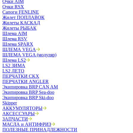
Очки AIM
Очки RSX
Сапоги FENLINE
Жилет ПОПЛАВОК
Жилеты КАСКАД
Жилеты РЫБАК
Шлема AIM
Шлема RSV
Шлема SPARX
ШЛЕМА VEGA
ШЛЕМА VEGA (модуляр)
Шлема LS2
LS2 ЗИМА
LS2 ЛЕТО
ПЕРЧАТКИ CKX
ПЕРЧАТКИ ANGLER
Экипировка BRP CAN AM
Экипировка BRP Sea-doo
Экипировка BRP Ski-doo
Skipper
АККУМУЛЯТОРЫ
АКСЕССУАРЫ
ЗАПЧАСТИ
МАСЛА и АНТИФРИЗ
ПОЛЕЗНЫЕ ПРИНАДЛЕЖНОСТИ