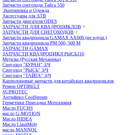
Запчасти снегохода Тайга 550
Экипировка и Одежда
Аксессуары для АТВ
Запчасти двигателя ODES
ЗАПЧАСТИ ДЛЯ КВАДРОЦИКЛОВ
ЗАПЧАСТИ ДЛЯ СНЕГОХОДОВ
Запчасти квадроцикла GAMAX AX600 (не идущ.)
Запчасти квадроцикла РМ 500, 500 М
ЗАПЧАСТИ GAMAX
ЗАПЧАСТИ КВАДРОЦИКЛ РЫСЬ110
Метизы (Русская Механика)
Снегоход "БУРАН" З/Ч
Снегоход "РЫСЬ" З/Ч
Снегоход "ТАЙГА" З/Ч
Капролоновые запчасти для китайских квадроциклов
Ремни OPTIBELT
SUPROTEC
Антифриз CoolStream
Герметики Присадки Мотохимия
Масло FUCHS
масло G-MOTION
Масло HIDEA
Масло LiquiMoly
масло MANNOL