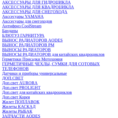
АКСЕССУАРЫ ДЛЯ ГИДРОЦИКЛА
АКСЕССУАРЫ ДЛЯ КВАДРОЦИКЛА
АКСЕССУАРЫ ДЛЯ СНЕГОХОДА
Акссесуары YAMAHA
Акссесуары для снегоходов
Антифриз CoolStream
Банданы
БЛЮТУЗ ГАРНИТУРА
ВЫНОС РАДИАТОРОВ AODES
ВЫНОС РАДИАТОРОВ РМ
ВЫНОСЫ РАДИАТОРОВ
ВЫНОСЫ РАДИАТОРОВ для китайских квадроциклов
Герметики Присадки Мотохимия
ГЕРМЕТИЧНЫЕ ЧЕХЛЫ, СУМКИ ДЛЯ СОТОВЫХ
ТЕЛЕФОНОВ
Датчики и приборы универсальные
ДОП.СВЕТ
Доп.свет AURORA
Доп.свет PROLIGHT
Доп.свет для китайских квадроциклов
Доп.свет Корея
Жилет ПОПЛАВОК
Жилеты КАСКАД
Жилеты РЫБАК
ЗАПЧАСТИ AODES