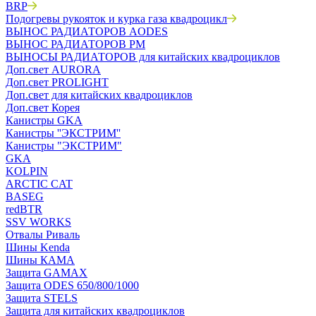
BRP
Подогревы рукояток и курка газа квадроцикл
ВЫНОС РАДИАТОРОВ AODES
ВЫНОС РАДИАТОРОВ РМ
ВЫНОСЫ РАДИАТОРОВ для китайских квадроциклов
Доп.свет AURORA
Доп.свет PROLIGHT
Доп.свет для китайских квадроциклов
Доп.свет Корея
Канистры GKA
Канистры ''ЭКСТРИМ''
Канистры "ЭКСТРИМ"
GKA
KOLPIN
ARCTIC CAT
BASEG
redBTR
SSV WORKS
Отвалы Риваль
Шины Kenda
Шины КАМА
Защита GAMAX
Защита ODES 650/800/1000
Защита STELS
Защита для китайских квадроциклов