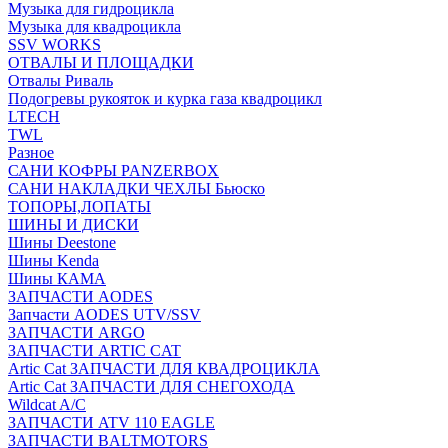
Музыка для гидроцикла
Музыка для квадроцикла
SSV WORKS
ОТВАЛЫ И ПЛОЩАДКИ
Отвалы Риваль
Подогревы рукояток и курка газа квадроцикл
LTECH
TWL
Разное
САНИ КОФРЫ PANZERBOX
САНИ НАКЛАДКИ ЧЕХЛЫ Бьюско
ТОПОРЫ,ЛОПАТЫ
ШИНЫ И ДИСКИ
Шины Deestone
Шины Kenda
Шины КАМА
ЗАПЧАСТИ AODES
Запчасти AODES UTV/SSV
ЗАПЧАСТИ ARGO
ЗАПЧАСТИ ARTIC CAT
Artic Cat ЗАПЧАСТИ ДЛЯ КВАДРОЦИКЛА
Artic Cat ЗАПЧАСТИ ДЛЯ СНЕГОХОДА
Wildcat A/C
ЗАПЧАСТИ ATV 110 EAGLE
ЗАПЧАСТИ BALTMOTORS