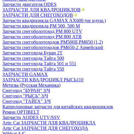
Запчасти двигателя ODES
ЗАПЧАСТИ ДЛЯ КВАДРОЦИКЛОВ
ЗАПЧАСТИ ДЛЯ СНЕГОХОДОВ
Запчасти квадроцикла GAMAX AX600 (не идущ.)
Запчасти квадроцикла РМ 500, 500 М
Запчасти снегоболотоход РМ 800 UTV
Запчасти снегоболотоход РМ 800 АТВ
Запчасти снегоболотоходов РМ500II,РМ650 (1,2)
Запчасти снегоболотоходов РМ650-2 Армейский
Запчасти снегохода Буран 2Т
Запчасти снегохода Тайга 500
Запчасти снегохода Тайга 501 и 551
Запчасти снегохода Тайга 550
ЗАПЧАСТИ GAMAX
ЗАПЧАСТИ КВАДРОЦИКЛ РЫСЬ110
Метизы (Русская Механика)
Снегоход "БУРАН" З/Ч
Снегоход "РЫСЬ" З/Ч
Снегоход "ТАЙГА" З/Ч
Капролоновые запчасти для китайских квадроциклов
Ремни OPTIBELT
Запчасти AODES UTV/SSV
Artic Cat ЗАПЧАСТИ ДЛЯ КВАДРОЦИКЛА
Artic Cat ЗАПЧАСТИ ДЛЯ СНЕГОХОДА
Wildcat A/C