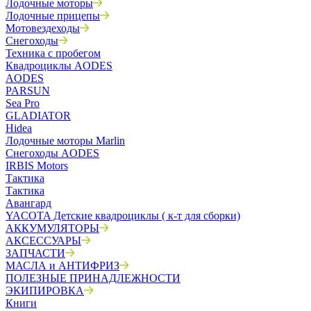
Лодочные моторы
Лодочные прицепы
Мотовездеходы
Снегоходы
Техника с пробегом
Квадроциклы AODES
AODES
PARSUN
Sea Pro
GLADIATOR
Hidea
Лодочные моторы Marlin
Снегоходы AODES
IRBIS Motors
Тактика
Тактика
Авангард
YACOTA Детские квадроциклы ( к-т для сборки)
АККУМУЛЯТОРЫ
АКСЕССУАРЫ
ЗАПЧАСТИ
МАСЛА и АНТИФРИЗ
ПОЛЕЗНЫЕ ПРИНАДЛЕЖНОСТИ
ЭКИПИРОВКА
Книги