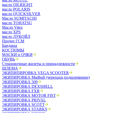
масло MOTUL
масло OILRIGHT
масло POLARIS
масло QUICKSILVER
Масло SUMITACHI
масло TOHATSU
Масло Vitex
масло XPS
масло ЛУКОЙЛ
Прочее ГСМ
Банданы
КОСТЮМЫ
МАСКИ и ОЧКИ
ОБУВЬ
Страховочные жилеты и принадлежности
ШЛЕМА
ЭКИПИПИРОВКА VEGA SCOOTER
ЭКИПИРОВКА Madbull (черепахи,подшлемники)
ЭКИПИРОВКА 509
ЭКИПИРОВКА DEXSHELL
ЭКИПИРОВКА FXR
ЭКИПИРОВКА MOTOR FIST
ЭКИПИРОВКА PRIVAL
ЭКИПИРОВКА SCOTT
ЭКИПИРОВКА STARKS