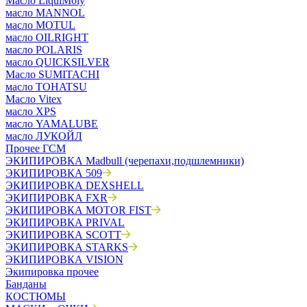
Масло LiquiMoly
масло MANNOL
масло MOTUL
масло OILRIGHT
масло POLARIS
масло QUICKSILVER
Масло SUMITACHI
масло TOHATSU
Масло Vitex
масло XPS
масло YAMALUBE
масло ЛУКОЙЛ
Прочее ГСМ
ЭКИПИРОВКА Madbull (черепахи,подшлемники)
ЭКИПИРОВКА 509
ЭКИПИРОВКА DEXSHELL
ЭКИПИРОВКА FXR
ЭКИПИРОВКА MOTOR FIST
ЭКИПИРОВКА PRIVAL
ЭКИПИРОВКА SCOTT
ЭКИПИРОВКА STARKS
ЭКИПИРОВКА VISION
Экипировка прочее
Банданы
КОСТЮМЫ