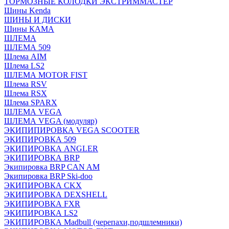
ТОРМОЗНЫЕ КОЛОДКИ ЭКСТРИММАСТЕР
Шины Kenda
ШИНЫ И ДИСКИ
Шины КАМА
ШЛЕМА
ШЛЕМА 509
Шлема AIM
Шлема LS2
ШЛЕМА MOTOR FIST
Шлема RSV
Шлема RSX
Шлема SPARX
ШЛЕМА VEGA
ШЛЕМА VEGA (модуляр)
ЭКИПИПИРОВКА VEGA SCOOTER
ЭКИПИРОВКА 509
ЭКИПИРОВКА ANGLER
ЭКИПИРОВКА BRP
Экипировка BRP CAN AM
Экипировка BRP Ski-doo
ЭКИПИРОВКА CKX
ЭКИПИРОВКА DEXSHELL
ЭКИПИРОВКА FXR
ЭКИПИРОВКА LS2
ЭКИПИРОВКА Madbull (черепахи,подшлемники)