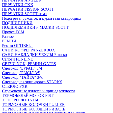
ПЕРЧАТКИ ANGLER
ПЕРЧАТКИ CKX
ПЕРЧАТКИ FISSION SCOTT
ПЕРЧАТКИ SCOTT зима
Подогревы рукояток и курка газа квадроцикл
ПОДШИПНИКИ
ПОДШЛЕМНИКИ и МАСКИ SCOTT
Прочее ГСМ
Разное
РЕМНИ
Ремни OPTIBELT
САНИ КОФРЫ PANZERBOX
САНИ НАКЛАДКИ ЧЕХЛЫ Бьюско
Сапоги FENLINE
СВЕЧИ NGK, РЕМНИ GATES
Снегоход "БУРАН" З/Ч
Снегоход "РЫСЬ" З/Ч
Снегоход "ТАЙГА" З/Ч
Снегоходная экипировка STARKS
СТЕКЛО FXR
Страховочные жилеты и принадлежности
ТЕРМОБЕЛЬЁ MOTOR FIST
ТОПОРЫ,ЛОПАТЫ
ТОРМОЗНЫЕ КОЛОДКИ PULLER
ТОРМОЗНЫЕ КОЛОДКИ РИВАЛЬ