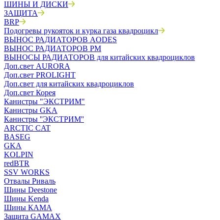
ШИНЫ И ДИСКИ
ЗАЩИТА
BRP
Подогревы рукояток и курка газа квадроцикл
ВЫНОС РАДИАТОРОВ AODES
ВЫНОС РАДИАТОРОВ РМ
ВЫНОСЫ РАДИАТОРОВ для китайских квадроциклов
Доп.свет AURORA
Доп.свет PROLIGHT
Доп.свет для китайских квадроциклов
Доп.свет Корея
Канистры "ЭКСТРИМ"
Канистры GKA
Канистры ''ЭКСТРИМ''
ARCTIC CAT
BASEG
GKA
KOLPIN
redBTR
SSV WORKS
Отвалы Риваль
Шины Deestone
Шины Kenda
Шины КАМА
Защита GAMAX