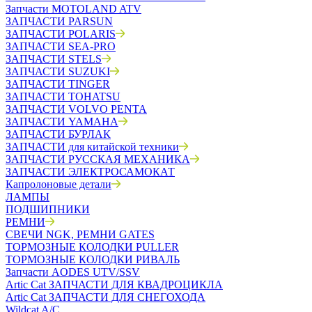
Запчасти MOTOLAND ATV
ЗАПЧАСТИ PARSUN
ЗАПЧАСТИ POLARIS
ЗАПЧАСТИ SEA-PRO
ЗАПЧАСТИ STELS
ЗАПЧАСТИ SUZUKI
ЗАПЧАСТИ TINGER
ЗАПЧАСТИ TOHATSU
ЗАПЧАСТИ VOLVO PENTA
ЗАПЧАСТИ YAMAHA
ЗАПЧАСТИ БУРЛАК
ЗАПЧАСТИ для китайской техники
ЗАПЧАСТИ РУССКАЯ МЕХАНИКА
ЗАПЧАСТИ ЭЛЕКТРОСАМОКАТ
Капролоновые детали
ЛАМПЫ
ПОДШИПНИКИ
РЕМНИ
СВЕЧИ NGK, РЕМНИ GATES
ТОРМОЗНЫЕ КОЛОДКИ PULLER
ТОРМОЗНЫЕ КОЛОДКИ РИВАЛЬ
Запчасти AODES UTV/SSV
Artic Cat ЗАПЧАСТИ ДЛЯ КВАДРОЦИКЛА
Artic Cat ЗАПЧАСТИ ДЛЯ СНЕГОХОДА
Wildcat A/C