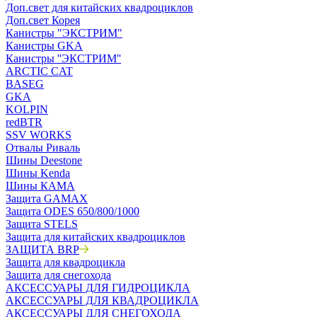
Доп.свет для китайских квадроциклов
Доп.свет Корея
Канистры "ЭКСТРИМ"
Канистры GKA
Канистры ''ЭКСТРИМ''
ARCTIC CAT
BASEG
GKA
KOLPIN
redBTR
SSV WORKS
Отвалы Риваль
Шины Deestone
Шины Kenda
Шины КАМА
Защита GAMAX
Защита ODES 650/800/1000
Защита STELS
Защита для китайских квадроциклов
ЗАЩИТА BRP
Защита для квадроцикла
Защита для снегохода
АКСЕССУАРЫ ДЛЯ ГИДРОЦИКЛА
АКСЕССУАРЫ ДЛЯ КВАДРОЦИКЛА
АКСЕССУАРЫ ДЛЯ СНЕГОХОДА