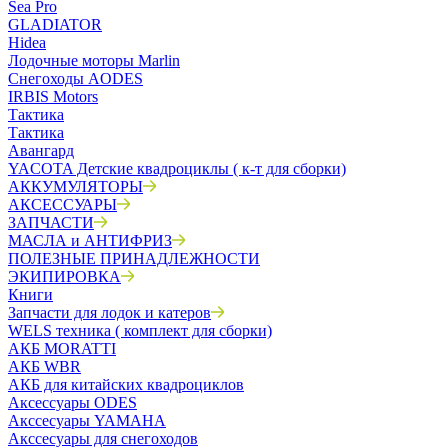
Sea Pro
GLADIATOR
Hidea
Лодочные моторы Marlin
Снегоходы AODES
IRBIS Motors
Тактика
Тактика
Авангард
YACOTA Детские квадроциклы ( к-т для сборки)
АККУМУЛЯТОРЫ
АКСЕССУАРЫ
ЗАПЧАСТИ
МАСЛА и АНТИФРИЗ
ПОЛЕЗНЫЕ ПРИНАДЛЕЖНОСТИ
ЭКИПИРОВКА
Книги
Запчасти для лодок и катеров
WELS техника ( комплект для сборки)
АКБ MORATTI
АКБ WBR
АКБ для китайских квадроциклов
Аксессуары ODES
Акссесуары YAMAHA
Акссесуары для снегоходов