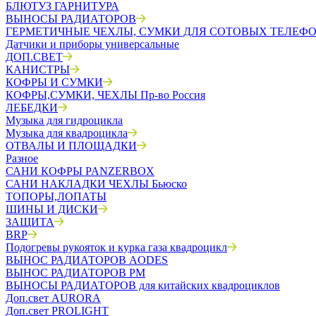
БЛЮТУЗ ГАРНИТУРА
ВЫНОСЫ РАДИАТОРОВ
ГЕРМЕТИЧНЫЕ ЧЕХЛЫ, СУМКИ ДЛЯ СОТОВЫХ ТЕЛЕФ
Датчики и приборы универсальные
ДОП.СВЕТ
КАНИСТРЫ
КОФРЫ И СУМКИ
КОФРЫ,СУМКИ, ЧЕХЛЫ Пр-во Россия
ЛЕБЕДКИ
Музыка для гидроцикла
Музыка для квадроцикла
ОТВАЛЫ И ПЛОЩАДКИ
Разное
САНИ КОФРЫ PANZERBOX
САНИ НАКЛАДКИ ЧЕХЛЫ Бьюско
ТОПОРЫ,ЛОПАТЫ
ШИНЫ И ДИСКИ
ЗАЩИТА
BRP
Подогревы рукояток и курка газа квадроцикл
ВЫНОС РАДИАТОРОВ AODES
ВЫНОС РАДИАТОРОВ РМ
ВЫНОСЫ РАДИАТОРОВ для китайских квадроциклов
Доп.свет AURORA
Доп.свет PROLIGHT