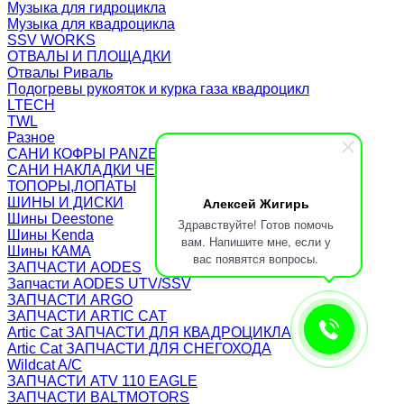
Музыка для гидроцикла
Музыка для квадроцикла
SSV WORKS
ОТВАЛЫ И ПЛОЩАДКИ
Отвалы Риваль
Подогревы рукояток и курка газа квадроцикл
LTECH
TWL
Разное
САНИ КОФРЫ PANZERBOX
САНИ НАКЛАДКИ ЧЕХЛЫ Бьюско
ТОПОРЫ,ЛОПАТЫ
Алексей Жигирь
ШИНЫ И ДИСКИ
Шины Deestone
Здравствуйте! Готов помочь
Шины Kenda
вам. Напишите мне, если у
Шины КАМА
вас появятся вопросы.
ЗАПЧАСТИ AODES
Запчасти AODES UTV/SSV
ЗАПЧАСТИ ARGO
ЗАПЧАСТИ ARTIC CAT
Artic Cat ЗАПЧАСТИ ДЛЯ КВАДРОЦИКЛА
Artic Cat ЗАПЧАСТИ ДЛЯ СНЕГОХОДА
Wildcat A/C
ЗАПЧАСТИ ATV 110 EAGLE
ЗАПЧАСТИ BALTMOTORS