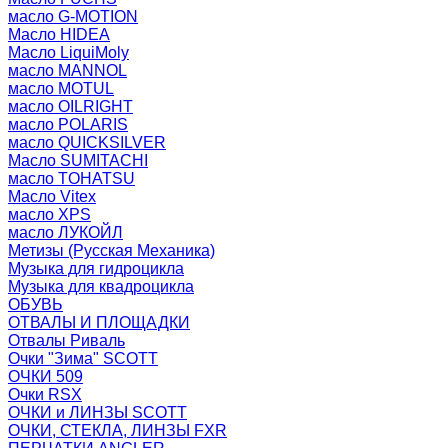
масло G-MOTION
Масло HIDEA
Масло LiquiMoly
масло MANNOL
масло MOTUL
масло OILRIGHT
масло POLARIS
масло QUICKSILVER
Масло SUMITACHI
масло TOHATSU
Масло Vitex
масло XPS
масло ЛУКОЙЛ
Метизы (Русская Механика)
Музыка для гидроцикла
Музыка для квадроцикла
ОБУВЬ
ОТВАЛЫ И ПЛОЩАДКИ
Отвалы Риваль
Очки "Зима" SCOTT
ОЧКИ 509
Очки RSX
ОЧКИ и ЛИНЗЫ SCOTT
ОЧКИ, СТЕКЛА, ЛИНЗЫ FXR