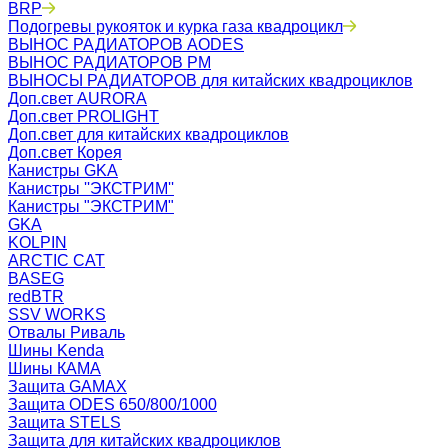
BRP
Подогревы рукояток и курка газа квадроцикл
ВЫНОС РАДИАТОРОВ AODES
ВЫНОС РАДИАТОРОВ РМ
ВЫНОСЫ РАДИАТОРОВ для китайских квадроциклов
Доп.свет AURORA
Доп.свет PROLIGHT
Доп.свет для китайских квадроциклов
Доп.свет Корея
Канистры GKA
Канистры ''ЭКСТРИМ''
Канистры "ЭКСТРИМ"
GKA
KOLPIN
ARCTIC CAT
BASEG
redBTR
SSV WORKS
Отвалы Риваль
Шины Kenda
Шины КАМА
Защита GAMAX
Защита ODES 650/800/1000
Защита STELS
Защита для китайских квадроциклов