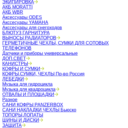
ЭКИПИРОВКА
АКБ MORATTI
АКБ WBR
Аксессуары ODES
Акссесуары YAMAHA
Акссесуары для снегоходов
БЛЮТУЗ ГАРНИТУРА
ВЫНОСЫ РАДИАТОРОВ
ГЕРМЕТИЧНЫЕ ЧЕХЛЫ, СУМКИ ДЛЯ СОТОВЫХ
ТЕЛЕФОНОВ
Датчики и приборы универсальные
ДОП.СВЕТ
КАНИСТРЫ
КОФРЫ И СУМКИ
КОФРЫ,СУМКИ, ЧЕХЛЫ Пр-во Россия
ЛЕБЕДКИ
Музыка для гидроцикла
Музыка для квадроцикла
ОТВАЛЫ И ПЛОЩАДКИ
Разное
САНИ КОФРЫ PANZERBOX
САНИ НАКЛАДКИ ЧЕХЛЫ Бьюско
ТОПОРЫ,ЛОПАТЫ
ШИНЫ И ДИСКИ
ЗАЩИТА