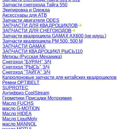
Запчасти снегохода Тайга 550
Экипировка и Одежда
Аксессуары для АТВ
Запчасти двигателя ODES
ЗАПЧАСТИ ДЛЯ КВАДРОЦИКЛОВ
ЗАПЧАСТИ ДЛЯ СНЕГОХОДОВ
Запчасти квадроцикла GAMAX AX600 (не идущ.)
Запчасти квадроцикла РМ 500, 500 М
ЗАПЧАСТИ GAMAX
ЗАПЧАСТИ КВАДРОЦИКЛ РЫСЬ110
Метизы (Русская Механика)
Снегоход "БУРАН" З/Ч
Снегоход "РЫСЬ" З/Ч
Снегоход "ТАЙГА" З/Ч
Капролоновые запчасти для китайских квадроциклов
Ремни OPTIBELT
SUPROTEC
Антифриз CoolStream
Герметики Присадки Мотохимия
Масло FUCHS
масло G-MOTION
Масло HIDEA
Масло LiquiMoly
масло MANNOL