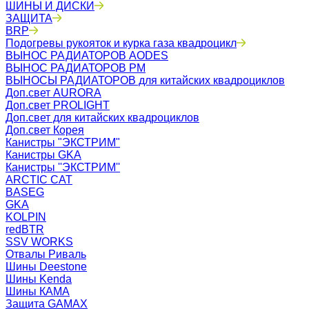
ШИНЫ И ДИСКИ
ЗАЩИТА
BRP
Подогревы рукояток и курка газа квадроцикл
ВЫНОС РАДИАТОРОВ AODES
ВЫНОС РАДИАТОРОВ РМ
ВЫНОСЫ РАДИАТОРОВ для китайских квадроциклов
Доп.свет AURORA
Доп.свет PROLIGHT
Доп.свет для китайских квадроциклов
Доп.свет Корея
Канистры "ЭКСТРИМ"
Канистры GKA
Канистры ''ЭКСТРИМ''
ARCTIC CAT
BASEG
GKA
KOLPIN
redBTR
SSV WORKS
Отвалы Риваль
Шины Deestone
Шины Kenda
Шины КАМА
Защита GAMAX