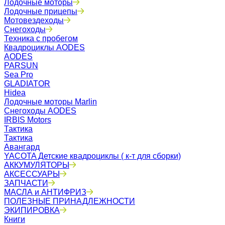
Лодочные моторы
Лодочные прицепы
Мотовездеходы
Снегоходы
Техника с пробегом
Квадроциклы AODES
AODES
PARSUN
Sea Pro
GLADIATOR
Hidea
Лодочные моторы Marlin
Снегоходы AODES
IRBIS Motors
Тактика
Тактика
Авангард
YACOTA Детские квадроциклы ( к-т для сборки)
АККУМУЛЯТОРЫ
АКСЕССУАРЫ
ЗАПЧАСТИ
МАСЛА и АНТИФРИЗ
ПОЛЕЗНЫЕ ПРИНАДЛЕЖНОСТИ
ЭКИПИРОВКА
Книги