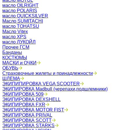
масло MOTUL
масло OILRIGHT
масло POLARIS
масло QUICKSILVER
Масло SUMITACHI
масло TOHATSU
Масло Vitex
масло XPS
масло ЛУКОЙЛ
Прочее ГСМ
Банданы
КОСТЮМЫ
МАСКИ и ОЧКИ
ОБУВЬ
Страховочные жилеты и принадлежности
ШЛЕМА
ЭКИПИПИРОВКА VEGA SCOOTER
ЭКИПИРОВКА Madbull (черепахи,подшлемники)
ЭКИПИРОВКА 509
ЭКИПИРОВКА DEXSHELL
ЭКИПИРОВКА FXR
ЭКИПИРОВКА MOTOR FIST
ЭКИПИРОВКА PRIVAL
ЭКИПИРОВКА SCOTT
ЭКИПИРОВКА STARKS