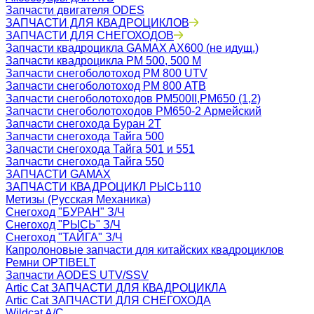
Запчасти двигателя ODES
ЗАПЧАСТИ ДЛЯ КВАДРОЦИКЛОВ
ЗАПЧАСТИ ДЛЯ СНЕГОХОДОВ
Запчасти квадроцикла GAMAX AX600 (не идущ.)
Запчасти квадроцикла РМ 500, 500 М
Запчасти снегоболотоход РМ 800 UTV
Запчасти снегоболотоход РМ 800 АТВ
Запчасти снегоболотоходов РМ500II,РМ650 (1,2)
Запчасти снегоболотоходов РМ650-2 Армейский
Запчасти снегохода Буран 2Т
Запчасти снегохода Тайга 500
Запчасти снегохода Тайга 501 и 551
Запчасти снегохода Тайга 550
ЗАПЧАСТИ GAMAX
ЗАПЧАСТИ КВАДРОЦИКЛ РЫСЬ110
Метизы (Русская Механика)
Снегоход "БУРАН" З/Ч
Снегоход "РЫСЬ" З/Ч
Снегоход "ТАЙГА" З/Ч
Капролоновые запчасти для китайских квадроциклов
Ремни OPTIBELT
Запчасти AODES UTV/SSV
Artic Cat ЗАПЧАСТИ ДЛЯ КВАДРОЦИКЛА
Artic Cat ЗАПЧАСТИ ДЛЯ СНЕГОХОДА
Wildcat A/C