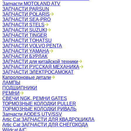
Запчасти MOTOLAND ATV
ЗАПЧАСТИ PARSUN
ЗАПЧАСТИ POLARIS
ЗАПЧАСТИ SEA-PRO
ЗАПЧАСТИ STELS
ЗАПЧАСТИ SUZUKI
ЗАПЧАСТИ TINGER
ЗАПЧАСТИ TOHATSU
ЗАПЧАСТИ VOLVO PENTA
ЗАПЧАСТИ YAMAHA
ЗАПЧАСТИ БУРЛАК
ЗАПЧАСТИ для китайской техники
ЗАПЧАСТИ РУССКАЯ МЕХАНИКА
ЗАПЧАСТИ ЭЛЕКТРОСАМОКАТ
Капролоновые детали
ЛАМПЫ
ПОДШИПНИКИ
РЕМНИ
СВЕЧИ NGK, РЕМНИ GATES
ТОРМОЗНЫЕ КОЛОДКИ PULLER
ТОРМОЗНЫЕ КОЛОДКИ РИВАЛЬ
Запчасти AODES UTV/SSV
Artic Cat ЗАПЧАСТИ ДЛЯ КВАДРОЦИКЛА
Artic Cat ЗАПЧАСТИ ДЛЯ СНЕГОХОДА
Wildcat A/C