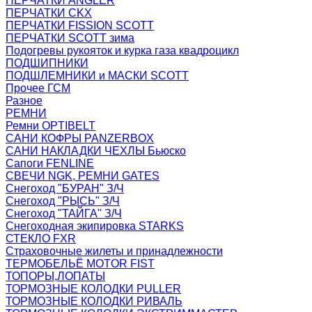
ПЕРЧАТКИ ANGLER
ПЕРЧАТКИ CKX
ПЕРЧАТКИ FISSION SCOTT
ПЕРЧАТКИ SCOTT зима
Подогревы рукояток и курка газа квадроцикл
ПОДШИПНИКИ
ПОДШЛЕМНИКИ и МАСКИ SCOTT
Прочее ГСМ
Разное
РЕМНИ
Ремни OPTIBELT
САНИ КОФРЫ PANZERBOX
САНИ НАКЛАДКИ ЧЕХЛЫ Бьюско
Сапоги FENLINE
СВЕЧИ NGK, РЕМНИ GATES
Снегоход "БУРАН" З/Ч
Снегоход "РЫСЬ" З/Ч
Снегоход "ТАЙГА" З/Ч
Снегоходная экипировка STARKS
СТЕКЛО FXR
Страховочные жилеты и принадлежности
ТЕРМОБЕЛЬЁ MOTOR FIST
ТОПОРЫ,ЛОПАТЫ
ТОРМОЗНЫЕ КОЛОДКИ PULLER
ТОРМОЗНЫЕ КОЛОДКИ РИВАЛЬ