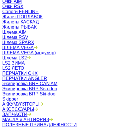
Очки AIM
Очки RSX
Сапоги FENLINE
Жилет ПОПЛАВОК
Жилеты КАСКАД
Жилеты РЫБАК
Шлема AIM
Шлема RSV
Шлема SPARX
ШЛЕМА VEGA
ШЛЕМА VEGA (модуляр)
Шлема LS2
LS2 ЗИМА
LS2 ЛЕТО
ПЕРЧАТКИ CKX
ПЕРЧАТКИ ANGLER
Экипировка BRP CAN AM
Экипировка BRP Sea-doo
Экипировка BRP Ski-doo
Skipper
АККУМУЛЯТОРЫ
АКСЕССУАРЫ
ЗАПЧАСТИ
МАСЛА и АНТИФРИЗ
ПОЛЕЗНЫЕ ПРИНАДЛЕЖНОСТИ