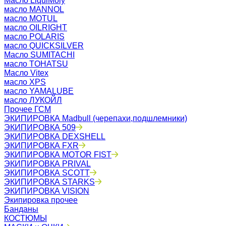
Масло LiquiMoly
масло MANNOL
масло MOTUL
масло OILRIGHT
масло POLARIS
масло QUICKSILVER
Масло SUMITACHI
масло TOHATSU
Масло Vitex
масло XPS
масло YAMALUBE
масло ЛУКОЙЛ
Прочее ГСМ
ЭКИПИРОВКА Madbull (черепахи,подшлемники)
ЭКИПИРОВКА 509
ЭКИПИРОВКА DEXSHELL
ЭКИПИРОВКА FXR
ЭКИПИРОВКА MOTOR FIST
ЭКИПИРОВКА PRIVAL
ЭКИПИРОВКА SCOTT
ЭКИПИРОВКА STARKS
ЭКИПИРОВКА VISION
Экипировка прочее
Банданы
КОСТЮМЫ