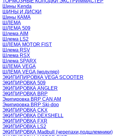
ТОРМОЗНЫЕ КОЛОДКИ ЭКСТРИММАСТЕР
Шины Kenda
ШИНЫ И ДИСКИ
Шины КАМА
ШЛЕМА
ШЛЕМА 509
Шлема AIM
Шлема LS2
ШЛЕМА MOTOR FIST
Шлема RSV
Шлема RSX
Шлема SPARX
ШЛЕМА VEGA
ШЛЕМА VEGA (модуляр)
ЭКИПИПИРОВКА VEGA SCOOTER
ЭКИПИРОВКА 509
ЭКИПИРОВКА ANGLER
ЭКИПИРОВКА BRP
Экипировка BRP CAN AM
Экипировка BRP Ski-doo
ЭКИПИРОВКА CKX
ЭКИПИРОВКА DEXSHELL
ЭКИПИРОВКА FXR
ЭКИПИРОВКА LS2
ЭКИПИРОВКА Madbull (черепахи,подшлемники)