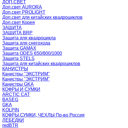
ДОП.СВЕТ
Доп.свет AURORA
Доп.свет PROLIGHT
Доп.свет для китайских квадроциклов
Доп.свет Корея
ЗАЩИТА
ЗАЩИТА BRP
Защита для квадроцикла
Защита для снегохода
Защита GAMAX
Защита ODES 650/800/1000
Защита STELS
Защита для китайских квадроциклов
КАНИСТРЫ
Канистры ''ЭКСТРИМ''
Канистры "ЭКСТРИМ"
Канистры GKA
КОФРЫ И СУМКИ
ARCTIC CAT
BASEG
GKA
KOLPIN
КОФРЫ,СУМКИ, ЧЕХЛЫ Пр-во Россия
ЛЕБЕДКИ
redBTR