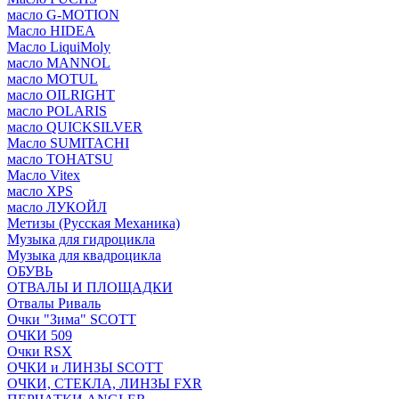
масло G-MOTION
Масло HIDEA
Масло LiquiMoly
масло MANNOL
масло MOTUL
масло OILRIGHT
масло POLARIS
масло QUICKSILVER
Масло SUMITACHI
масло TOHATSU
Масло Vitex
масло XPS
масло ЛУКОЙЛ
Метизы (Русская Механика)
Музыка для гидроцикла
Музыка для квадроцикла
ОБУВЬ
ОТВАЛЫ И ПЛОЩАДКИ
Отвалы Риваль
Очки "Зима" SCOTT
ОЧКИ 509
Очки RSX
ОЧКИ и ЛИНЗЫ SCOTT
ОЧКИ, СТЕКЛА, ЛИНЗЫ FXR