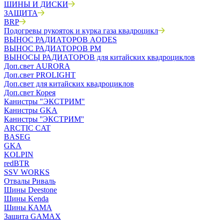
ШИНЫ И ДИСКИ
ЗАЩИТА
BRP
Подогревы рукояток и курка газа квадроцикл
ВЫНОС РАДИАТОРОВ AODES
ВЫНОС РАДИАТОРОВ РМ
ВЫНОСЫ РАДИАТОРОВ для китайских квадроциклов
Доп.свет AURORA
Доп.свет PROLIGHT
Доп.свет для китайских квадроциклов
Доп.свет Корея
Канистры "ЭКСТРИМ"
Канистры GKA
Канистры ''ЭКСТРИМ''
ARCTIC CAT
BASEG
GKA
KOLPIN
redBTR
SSV WORKS
Отвалы Риваль
Шины Deestone
Шины Kenda
Шины КАМА
Защита GAMAX