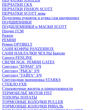
ПЕРЧАТКИ ANGLER
ПЕРЧАТКИ CKX
ПЕРЧАТКИ FISSION SCOTT
ПЕРЧАТКИ SCOTT зима
Подогревы рукояток и курка газа квадроцикл
ПОДШИПНИКИ
ПОДШЛЕМНИКИ и МАСКИ SCOTT
Прочее ГСМ
Разное
РЕМНИ
Ремни OPTIBELT
САНИ КОФРЫ PANZERBOX
САНИ НАКЛАДКИ ЧЕХЛЫ Бьюско
Сапоги FENLINE
СВЕЧИ NGK, РЕМНИ GATES
Снегоход "БУРАН" З/Ч
Снегоход "РЫСЬ" З/Ч
Снегоход "ТАЙГА" З/Ч
Снегоходная экипировка STARKS
СТЕКЛО FXR
Страховочные жилеты и принадлежности
ТЕРМОБЕЛЬЁ MOTOR FIST
ТОПОРЫ,ЛОПАТЫ
ТОРМОЗНЫЕ КОЛОДКИ PULLER
ТОРМОЗНЫЕ КОЛОДКИ РИВАЛЬ