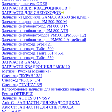
Запчасти двигателя ODES
ЗАПЧАСТИ ДЛЯ КВАДРОЦИКЛОВ
ЗАПЧАСТИ ДЛЯ СНЕГОХОДОВ
Запчасти квадроцикла GAMAX AX600 (не идущ.)
Запчасти квадроцикла РМ 500, 500 М
Запчасти снегоболотоход РМ 800 UTV
Запчасти снегоболотоход РМ 800 АТВ
Запчасти снегоболотоходов РМ500II,РМ650 (1,2)
Запчасти снегоболотоходов РМ650-2 Армейский
Запчасти снегохода Буран 2Т
Запчасти снегохода Тайга 500
Запчасти снегохода Тайга 501 и 551
Запчасти снегохода Тайга 550
ЗАПЧАСТИ GAMAX
ЗАПЧАСТИ КВАДРОЦИКЛ РЫСЬ110
Метизы (Русская Механика)
Снегоход "БУРАН" З/Ч
Снегоход "РЫСЬ" З/Ч
Снегоход "ТАЙГА" З/Ч
Капролоновые запчасти для китайских квадроциклов
Ремни OPTIBELT
Запчасти AODES UTV/SSV
Artic Cat ЗАПЧАСТИ ДЛЯ КВАДРОЦИКЛА
Artic Cat ЗАПЧАСТИ ДЛЯ СНЕГОХОДА
Wildcat A/C