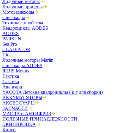
Лодочные моторы
Лодочные прицепы
Мотовездеходы
Снегоходы
Техника с пробегом
Квадроциклы AODES
AODES
PARSUN
Sea Pro
GLADIATOR
Hidea
Лодочные моторы Marlin
Снегоходы AODES
IRBIS Motors
Тактика
Тактика
Авангард
YACOTA Детские квадроциклы ( к-т для сборки)
АККУМУЛЯТОРЫ
АКСЕССУАРЫ
ЗАПЧАСТИ
МАСЛА и АНТИФРИЗ
ПОЛЕЗНЫЕ ПРИНАДЛЕЖНОСТИ
ЭКИПИРОВКА
Книги