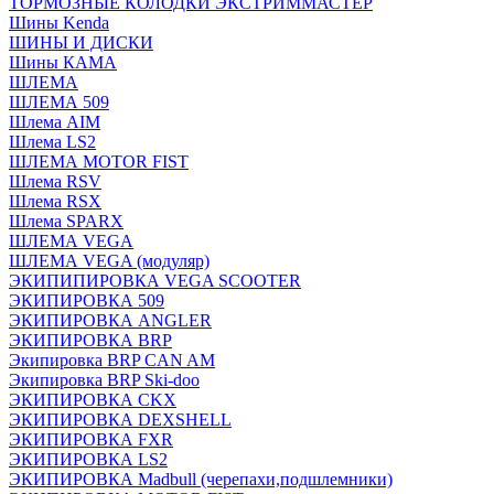
ТОРМОЗНЫЕ КОЛОДКИ ЭКСТРИММАСТЕР
Шины Kenda
ШИНЫ И ДИСКИ
Шины КАМА
ШЛЕМА
ШЛЕМА 509
Шлема AIM
Шлема LS2
ШЛЕМА MOTOR FIST
Шлема RSV
Шлема RSX
Шлема SPARX
ШЛЕМА VEGA
ШЛЕМА VEGA (модуляр)
ЭКИПИПИРОВКА VEGA SCOOTER
ЭКИПИРОВКА 509
ЭКИПИРОВКА ANGLER
ЭКИПИРОВКА BRP
Экипировка BRP CAN AM
Экипировка BRP Ski-doo
ЭКИПИРОВКА CKX
ЭКИПИРОВКА DEXSHELL
ЭКИПИРОВКА FXR
ЭКИПИРОВКА LS2
ЭКИПИРОВКА Madbull (черепахи,подшлемники)