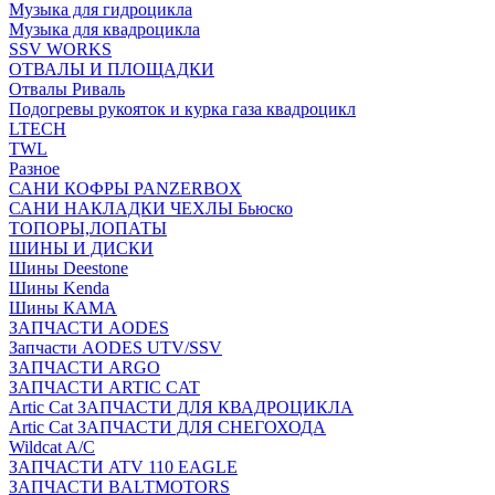
Музыка для гидроцикла
Музыка для квадроцикла
SSV WORKS
ОТВАЛЫ И ПЛОЩАДКИ
Отвалы Риваль
Подогревы рукояток и курка газа квадроцикл
LTECH
TWL
Разное
САНИ КОФРЫ PANZERBOX
САНИ НАКЛАДКИ ЧЕХЛЫ Бьюско
ТОПОРЫ,ЛОПАТЫ
ШИНЫ И ДИСКИ
Шины Deestone
Шины Kenda
Шины КАМА
ЗАПЧАСТИ AODES
Запчасти AODES UTV/SSV
ЗАПЧАСТИ ARGO
ЗАПЧАСТИ ARTIC CAT
Artic Cat ЗАПЧАСТИ ДЛЯ КВАДРОЦИКЛА
Artic Cat ЗАПЧАСТИ ДЛЯ СНЕГОХОДА
Wildcat A/C
ЗАПЧАСТИ ATV 110 EAGLE
ЗАПЧАСТИ BALTMOTORS