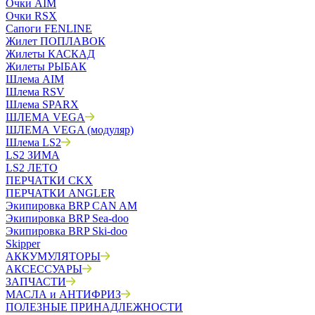
Очки AIM
Очки RSX
Сапоги FENLINE
Жилет ПОПЛАВОК
Жилеты КАСКАД
Жилеты РЫБАК
Шлема AIM
Шлема RSV
Шлема SPARX
ШЛЕМА VEGA
ШЛЕМА VEGA (модуляр)
Шлема LS2
LS2 ЗИМА
LS2 ЛЕТО
ПЕРЧАТКИ CKX
ПЕРЧАТКИ ANGLER
Экипировка BRP CAN AM
Экипировка BRP Sea-doo
Экипировка BRP Ski-doo
Skipper
АККУМУЛЯТОРЫ
АКСЕССУАРЫ
ЗАПЧАСТИ
МАСЛА и АНТИФРИЗ
ПОЛЕЗНЫЕ ПРИНАДЛЕЖНОСТИ