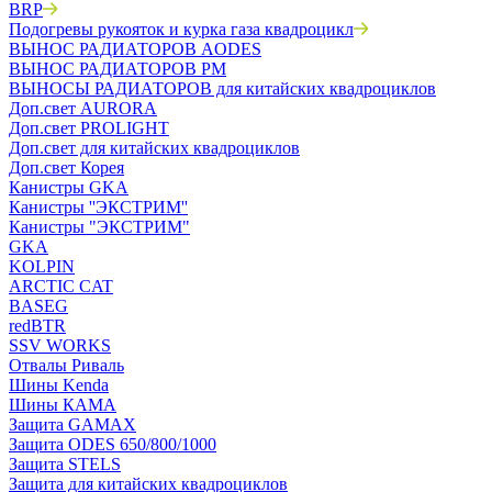
BRP
Подогревы рукояток и курка газа квадроцикл
ВЫНОС РАДИАТОРОВ AODES
ВЫНОС РАДИАТОРОВ РМ
ВЫНОСЫ РАДИАТОРОВ для китайских квадроциклов
Доп.свет AURORA
Доп.свет PROLIGHT
Доп.свет для китайских квадроциклов
Доп.свет Корея
Канистры GKA
Канистры ''ЭКСТРИМ''
Канистры "ЭКСТРИМ"
GKA
KOLPIN
ARCTIC CAT
BASEG
redBTR
SSV WORKS
Отвалы Риваль
Шины Kenda
Шины КАМА
Защита GAMAX
Защита ODES 650/800/1000
Защита STELS
Защита для китайских квадроциклов