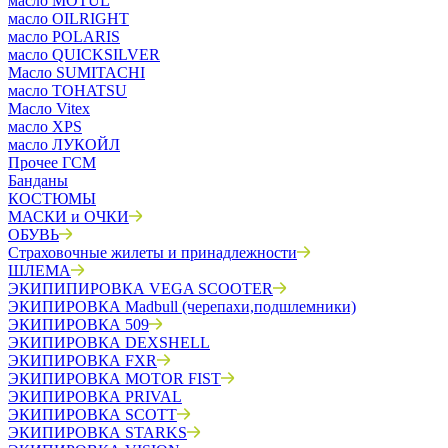
масло MOTUL
масло OILRIGHT
масло POLARIS
масло QUICKSILVER
Масло SUMITACHI
масло TOHATSU
Масло Vitex
масло XPS
масло ЛУКОЙЛ
Прочее ГСМ
Банданы
КОСТЮМЫ
МАСКИ и ОЧКИ
ОБУВЬ
Страховочные жилеты и принадлежности
ШЛЕМА
ЭКИПИПИРОВКА VEGA SCOOTER
ЭКИПИРОВКА Madbull (черепахи,подшлемники)
ЭКИПИРОВКА 509
ЭКИПИРОВКА DEXSHELL
ЭКИПИРОВКА FXR
ЭКИПИРОВКА MOTOR FIST
ЭКИПИРОВКА PRIVAL
ЭКИПИРОВКА SCOTT
ЭКИПИРОВКА STARKS