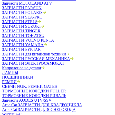
Запчасти MOTOLAND ATV
ЗАПЧАСТИ PARSUN
ЗАПЧАСТИ POLARIS
ЗАПЧАСТИ SEA-PRO
ЗАПЧАСТИ STELS
ЗАПЧАСТИ SUZUKI
ЗАПЧАСТИ TINGER
ЗАПЧАСТИ TOHATSU
ЗАПЧАСТИ VOLVO PENTA
ЗАПЧАСТИ YAMAHA
ЗАПЧАСТИ БУРЛАК
ЗАПЧАСТИ для китайской техники
ЗАПЧАСТИ РУССКАЯ МЕХАНИКА
ЗАПЧАСТИ ЭЛЕКТРОСАМОКАТ
Капролоновые детали
ЛАМПЫ
ПОДШИПНИКИ
РЕМНИ
СВЕЧИ NGK, РЕМНИ GATES
ТОРМОЗНЫЕ КОЛОДКИ PULLER
ТОРМОЗНЫЕ КОЛОДКИ РИВАЛЬ
Запчасти AODES UTV/SSV
Artic Cat ЗАПЧАСТИ ДЛЯ КВАДРОЦИКЛА
Artic Cat ЗАПЧАСТИ ДЛЯ СНЕГОХОДА
Wildcat A/C