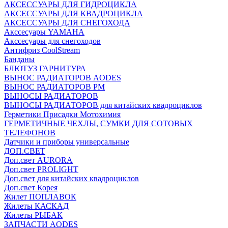
АКСЕССУАРЫ ДЛЯ ГИДРОЦИКЛА
АКСЕССУАРЫ ДЛЯ КВАДРОЦИКЛА
АКСЕССУАРЫ ДЛЯ СНЕГОХОДА
Акссесуары YAMAHA
Акссесуары для снегоходов
Антифриз CoolStream
Банданы
БЛЮТУЗ ГАРНИТУРА
ВЫНОС РАДИАТОРОВ AODES
ВЫНОС РАДИАТОРОВ РМ
ВЫНОСЫ РАДИАТОРОВ
ВЫНОСЫ РАДИАТОРОВ для китайских квадроциклов
Герметики Присадки Мотохимия
ГЕРМЕТИЧНЫЕ ЧЕХЛЫ, СУМКИ ДЛЯ СОТОВЫХ
ТЕЛЕФОНОВ
Датчики и приборы универсальные
ДОП.СВЕТ
Доп.свет AURORA
Доп.свет PROLIGHT
Доп.свет для китайских квадроциклов
Доп.свет Корея
Жилет ПОПЛАВОК
Жилеты КАСКАД
Жилеты РЫБАК
ЗАПЧАСТИ AODES