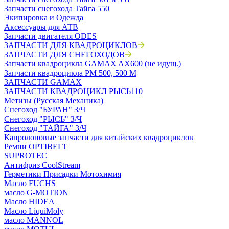
Запчасти снегохода Тайга 550
Экипировка и Одежда
Аксессуары для АТВ
Запчасти двигателя ODES
ЗАПЧАСТИ ДЛЯ КВАДРОЦИКЛОВ
ЗАПЧАСТИ ДЛЯ СНЕГОХОДОВ
Запчасти квадроцикла GAMAX AX600 (не идущ.)
Запчасти квадроцикла РМ 500, 500 М
ЗАПЧАСТИ GAMAX
ЗАПЧАСТИ КВАДРОЦИКЛ РЫСЬ110
Метизы (Русская Механика)
Снегоход "БУРАН" З/Ч
Снегоход "РЫСЬ" З/Ч
Снегоход "ТАЙГА" З/Ч
Капролоновые запчасти для китайских квадроциклов
Ремни OPTIBELT
SUPROTEC
Антифриз CoolStream
Герметики Присадки Мотохимия
Масло FUCHS
масло G-MOTION
Масло HIDEA
Масло LiquiMoly
масло MANNOL