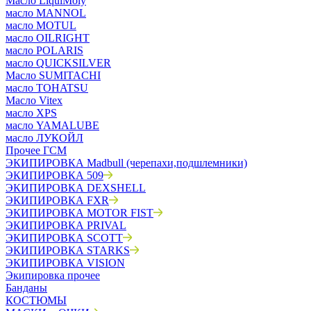
Масло LiquiMoly
масло MANNOL
масло MOTUL
масло OILRIGHT
масло POLARIS
масло QUICKSILVER
Масло SUMITACHI
масло TOHATSU
Масло Vitex
масло XPS
масло YAMALUBE
масло ЛУКОЙЛ
Прочее ГСМ
ЭКИПИРОВКА Madbull (черепахи,подшлемники)
ЭКИПИРОВКА 509
ЭКИПИРОВКА DEXSHELL
ЭКИПИРОВКА FXR
ЭКИПИРОВКА MOTOR FIST
ЭКИПИРОВКА PRIVAL
ЭКИПИРОВКА SCOTT
ЭКИПИРОВКА STARKS
ЭКИПИРОВКА VISION
Экипировка прочее
Банданы
КОСТЮМЫ