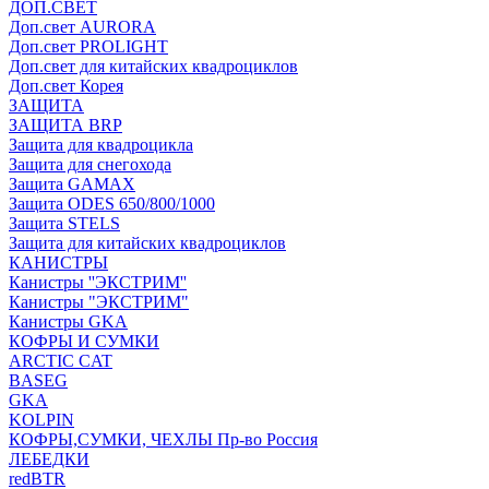
ДОП.СВЕТ
Доп.свет AURORA
Доп.свет PROLIGHT
Доп.свет для китайских квадроциклов
Доп.свет Корея
ЗАЩИТА
ЗАЩИТА BRP
Защита для квадроцикла
Защита для снегохода
Защита GAMAX
Защита ODES 650/800/1000
Защита STELS
Защита для китайских квадроциклов
КАНИСТРЫ
Канистры ''ЭКСТРИМ''
Канистры "ЭКСТРИМ"
Канистры GKA
КОФРЫ И СУМКИ
ARCTIC CAT
BASEG
GKA
KOLPIN
КОФРЫ,СУМКИ, ЧЕХЛЫ Пр-во Россия
ЛЕБЕДКИ
redBTR