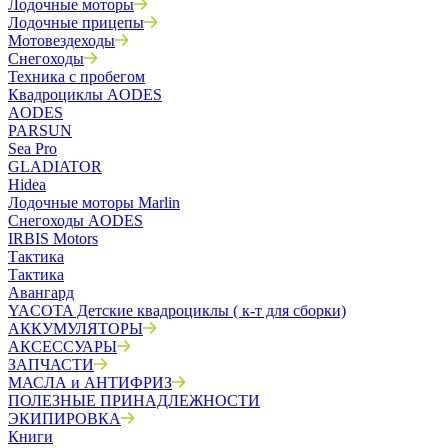
Лодочные моторы
Лодочные прицепы
Мотовездеходы
Снегоходы
Техника с пробегом
Квадроциклы AODES
AODES
PARSUN
Sea Pro
GLADIATOR
Hidea
Лодочные моторы Marlin
Снегоходы AODES
IRBIS Motors
Тактика
Тактика
Авангард
YACOTA Детские квадроциклы ( к-т для сборки)
АККУМУЛЯТОРЫ
АКСЕССУАРЫ
ЗАПЧАСТИ
МАСЛА и АНТИФРИЗ
ПОЛЕЗНЫЕ ПРИНАДЛЕЖНОСТИ
ЭКИПИРОВКА
Книги