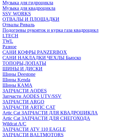
Музыка для гидроцикла
Музыка для квадроцикла
SSV WORKS
ОТВАЛЫ И ПЛОЩАДКИ
Отвалы Риваль
Подогревы рукояток и курка газа квадроцикл
LTECH
TWL
Разное
САНИ КОФРЫ PANZERBOX
САНИ НАКЛАДКИ ЧЕХЛЫ Бьюско
ТОПОРЫ,ЛОПАТЫ
ШИНЫ И ДИСКИ
Шины Deestone
Шины Kenda
Шины КАМА
ЗАПЧАСТИ AODES
Запчасти AODES UTV/SSV
ЗАПЧАСТИ ARGO
ЗАПЧАСТИ ARTIC CAT
Artic Cat ЗАПЧАСТИ ДЛЯ КВАДРОЦИКЛА
Artic Cat ЗАПЧАСТИ ДЛЯ СНЕГОХОДА
Wildcat A/C
ЗАПЧАСТИ ATV 110 EAGLE
ЗАПЧАСТИ BALTMOTORS