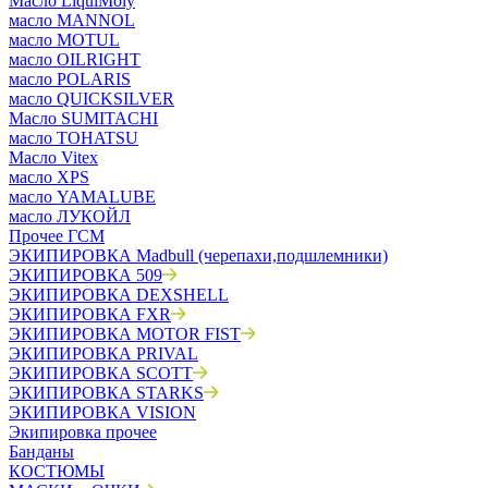
Масло LiquiMoly
масло MANNOL
масло MOTUL
масло OILRIGHT
масло POLARIS
масло QUICKSILVER
Масло SUMITACHI
масло TOHATSU
Масло Vitex
масло XPS
масло YAMALUBE
масло ЛУКОЙЛ
Прочее ГСМ
ЭКИПИРОВКА Madbull (черепахи,подшлемники)
ЭКИПИРОВКА 509
ЭКИПИРОВКА DEXSHELL
ЭКИПИРОВКА FXR
ЭКИПИРОВКА MOTOR FIST
ЭКИПИРОВКА PRIVAL
ЭКИПИРОВКА SCOTT
ЭКИПИРОВКА STARKS
ЭКИПИРОВКА VISION
Экипировка прочее
Банданы
КОСТЮМЫ