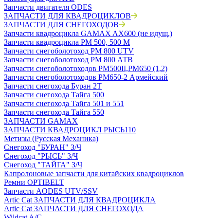
Запчасти двигателя ODES
ЗАПЧАСТИ ДЛЯ КВАДРОЦИКЛОВ
ЗАПЧАСТИ ДЛЯ СНЕГОХОДОВ
Запчасти квадроцикла GAMAX AX600 (не идущ.)
Запчасти квадроцикла РМ 500, 500 М
Запчасти снегоболотоход РМ 800 UTV
Запчасти снегоболотоход РМ 800 АТВ
Запчасти снегоболотоходов РМ500II,РМ650 (1,2)
Запчасти снегоболотоходов РМ650-2 Армейский
Запчасти снегохода Буран 2Т
Запчасти снегохода Тайга 500
Запчасти снегохода Тайга 501 и 551
Запчасти снегохода Тайга 550
ЗАПЧАСТИ GAMAX
ЗАПЧАСТИ КВАДРОЦИКЛ РЫСЬ110
Метизы (Русская Механика)
Снегоход "БУРАН" З/Ч
Снегоход "РЫСЬ" З/Ч
Снегоход "ТАЙГА" З/Ч
Капролоновые запчасти для китайских квадроциклов
Ремни OPTIBELT
Запчасти AODES UTV/SSV
Artic Cat ЗАПЧАСТИ ДЛЯ КВАДРОЦИКЛА
Artic Cat ЗАПЧАСТИ ДЛЯ СНЕГОХОДА
Wildcat A/C