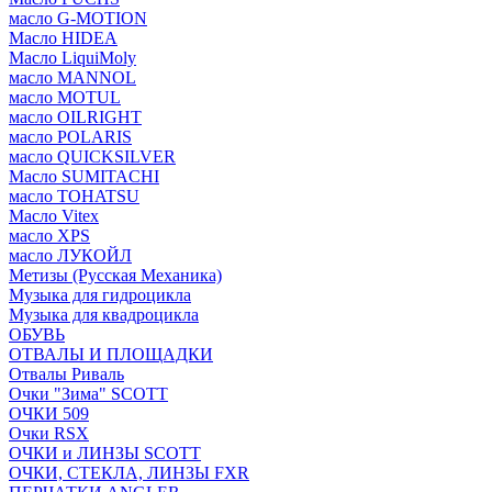
масло G-MOTION
Масло HIDEA
Масло LiquiMoly
масло MANNOL
масло MOTUL
масло OILRIGHT
масло POLARIS
масло QUICKSILVER
Масло SUMITACHI
масло TOHATSU
Масло Vitex
масло XPS
масло ЛУКОЙЛ
Метизы (Русская Механика)
Музыка для гидроцикла
Музыка для квадроцикла
ОБУВЬ
ОТВАЛЫ И ПЛОЩАДКИ
Отвалы Риваль
Очки "Зима" SCOTT
ОЧКИ 509
Очки RSX
ОЧКИ и ЛИНЗЫ SCOTT
ОЧКИ, СТЕКЛА, ЛИНЗЫ FXR