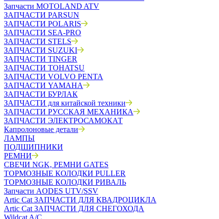
Запчасти MOTOLAND ATV
ЗАПЧАСТИ PARSUN
ЗАПЧАСТИ POLARIS
ЗАПЧАСТИ SEA-PRO
ЗАПЧАСТИ STELS
ЗАПЧАСТИ SUZUKI
ЗАПЧАСТИ TINGER
ЗАПЧАСТИ TOHATSU
ЗАПЧАСТИ VOLVO PENTA
ЗАПЧАСТИ YAMAHA
ЗАПЧАСТИ БУРЛАК
ЗАПЧАСТИ для китайской техники
ЗАПЧАСТИ РУССКАЯ МЕХАНИКА
ЗАПЧАСТИ ЭЛЕКТРОСАМОКАТ
Капролоновые детали
ЛАМПЫ
ПОДШИПНИКИ
РЕМНИ
СВЕЧИ NGK, РЕМНИ GATES
ТОРМОЗНЫЕ КОЛОДКИ PULLER
ТОРМОЗНЫЕ КОЛОДКИ РИВАЛЬ
Запчасти AODES UTV/SSV
Artic Cat ЗАПЧАСТИ ДЛЯ КВАДРОЦИКЛА
Artic Cat ЗАПЧАСТИ ДЛЯ СНЕГОХОДА
Wildcat A/C