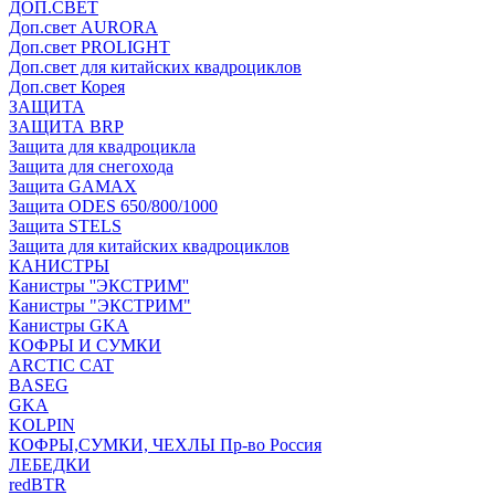
ДОП.СВЕТ
Доп.свет AURORA
Доп.свет PROLIGHT
Доп.свет для китайских квадроциклов
Доп.свет Корея
ЗАЩИТА
ЗАЩИТА BRP
Защита для квадроцикла
Защита для снегохода
Защита GAMAX
Защита ODES 650/800/1000
Защита STELS
Защита для китайских квадроциклов
КАНИСТРЫ
Канистры ''ЭКСТРИМ''
Канистры "ЭКСТРИМ"
Канистры GKA
КОФРЫ И СУМКИ
ARCTIC CAT
BASEG
GKA
KOLPIN
КОФРЫ,СУМКИ, ЧЕХЛЫ Пр-во Россия
ЛЕБЕДКИ
redBTR