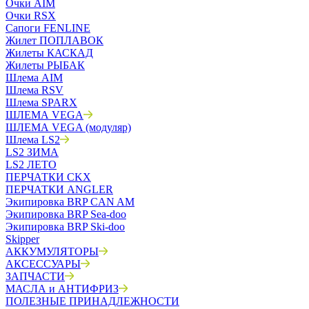
Очки AIM
Очки RSX
Сапоги FENLINE
Жилет ПОПЛАВОК
Жилеты КАСКАД
Жилеты РЫБАК
Шлема AIM
Шлема RSV
Шлема SPARX
ШЛЕМА VEGA
ШЛЕМА VEGA (модуляр)
Шлема LS2
LS2 ЗИМА
LS2 ЛЕТО
ПЕРЧАТКИ CKX
ПЕРЧАТКИ ANGLER
Экипировка BRP CAN AM
Экипировка BRP Sea-doo
Экипировка BRP Ski-doo
Skipper
АККУМУЛЯТОРЫ
АКСЕССУАРЫ
ЗАПЧАСТИ
МАСЛА и АНТИФРИЗ
ПОЛЕЗНЫЕ ПРИНАДЛЕЖНОСТИ