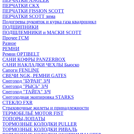
ПЕРЧАТКИ ANGLER
ПЕРЧАТКИ CKX
ПЕРЧАТКИ FISSION SCOTT
ПЕРЧАТКИ SCOTT зима
Подогревы рукояток и курка газа квадроцикл
ПОДШИПНИКИ
ПОДШЛЕМНИКИ и МАСКИ SCOTT
Прочее ГСМ
Разное
РЕМНИ
Ремни OPTIBELT
САНИ КОФРЫ PANZERBOX
САНИ НАКЛАДКИ ЧЕХЛЫ Бьюско
Сапоги FENLINE
СВЕЧИ NGK, РЕМНИ GATES
Снегоход "БУРАН" З/Ч
Снегоход "РЫСЬ" З/Ч
Снегоход "ТАЙГА" З/Ч
Снегоходная экипировка STARKS
СТЕКЛО FXR
Страховочные жилеты и принадлежности
ТЕРМОБЕЛЬЁ MOTOR FIST
ТОПОРЫ,ЛОПАТЫ
ТОРМОЗНЫЕ КОЛОДКИ PULLER
ТОРМОЗНЫЕ КОЛОДКИ РИВАЛЬ