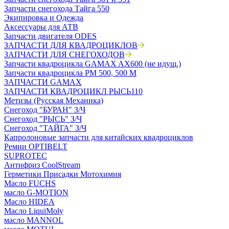
Запчасти снегохода Тайга 550
Экипировка и Одежда
Аксессуары для АТВ
Запчасти двигателя ODES
ЗАПЧАСТИ ДЛЯ КВАДРОЦИКЛОВ
ЗАПЧАСТИ ДЛЯ СНЕГОХОДОВ
Запчасти квадроцикла GAMAX AX600 (не идущ.)
Запчасти квадроцикла РМ 500, 500 М
ЗАПЧАСТИ GAMAX
ЗАПЧАСТИ КВАДРОЦИКЛ РЫСЬ110
Метизы (Русская Механика)
Снегоход "БУРАН" З/Ч
Снегоход "РЫСЬ" З/Ч
Снегоход "ТАЙГА" З/Ч
Капролоновые запчасти для китайских квадроциклов
Ремни OPTIBELT
SUPROTEC
Антифриз CoolStream
Герметики Присадки Мотохимия
Масло FUCHS
масло G-MOTION
Масло HIDEA
Масло LiquiMoly
масло MANNOL