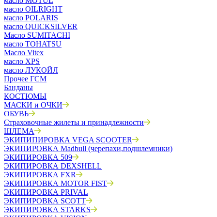
масло MOTUL
масло OILRIGHT
масло POLARIS
масло QUICKSILVER
Масло SUMITACHI
масло TOHATSU
Масло Vitex
масло XPS
масло ЛУКОЙЛ
Прочее ГСМ
Банданы
КОСТЮМЫ
МАСКИ и ОЧКИ
ОБУВЬ
Страховочные жилеты и принадлежности
ШЛЕМА
ЭКИПИПИРОВКА VEGA SCOOTER
ЭКИПИРОВКА Madbull (черепахи,подшлемники)
ЭКИПИРОВКА 509
ЭКИПИРОВКА DEXSHELL
ЭКИПИРОВКА FXR
ЭКИПИРОВКА MOTOR FIST
ЭКИПИРОВКА PRIVAL
ЭКИПИРОВКА SCOTT
ЭКИПИРОВКА STARKS