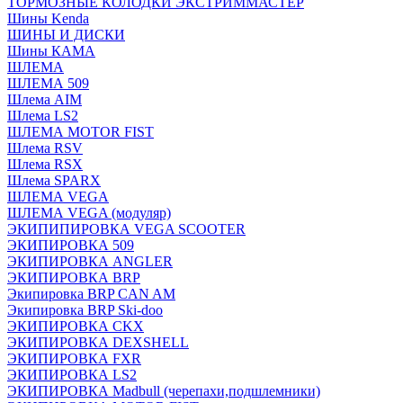
ТОРМОЗНЫЕ КОЛОДКИ ЭКСТРИММАСТЕР
Шины Kenda
ШИНЫ И ДИСКИ
Шины КАМА
ШЛЕМА
ШЛЕМА 509
Шлема AIM
Шлема LS2
ШЛЕМА MOTOR FIST
Шлема RSV
Шлема RSX
Шлема SPARX
ШЛЕМА VEGA
ШЛЕМА VEGA (модуляр)
ЭКИПИПИРОВКА VEGA SCOOTER
ЭКИПИРОВКА 509
ЭКИПИРОВКА ANGLER
ЭКИПИРОВКА BRP
Экипировка BRP CAN AM
Экипировка BRP Ski-doo
ЭКИПИРОВКА CKX
ЭКИПИРОВКА DEXSHELL
ЭКИПИРОВКА FXR
ЭКИПИРОВКА LS2
ЭКИПИРОВКА Madbull (черепахи,подшлемники)