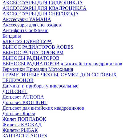
АКСЕССУАРЫ ДЛЯ ГИДРОЦИКЛА
АКСЕССУАРЫ ДЛЯ КВАДРОЦИКЛА
АКСЕССУАРЫ ДЛЯ СНЕГОХОДА
Акссесуары YAMAHA
Акссесуары для снегоходов
Антифриз CoolStream
Банданы
БЛЮТУЗ ГАРНИТУРА
ВЫНОС РАДИАТОРОВ AODES
ВЫНОС РАДИАТОРОВ РМ
ВЫНОСЫ РАДИАТОРОВ
ВЫНОСЫ РАДИАТОРОВ для китайских квадроциклов
Герметики Присадки Мотохимия
ГЕРМЕТИЧНЫЕ ЧЕХЛЫ, СУМКИ ДЛЯ СОТОВЫХ
ТЕЛЕФОНОВ
Датчики и приборы универсальные
ДОП.СВЕТ
Доп.свет AURORA
Доп.свет PROLIGHT
Доп.свет для китайских квадроциклов
Доп.свет Корея
Жилет ПОПЛАВОК
Жилеты КАСКАД
Жилеты РЫБАК
ЗАПЧАСТИ AODES