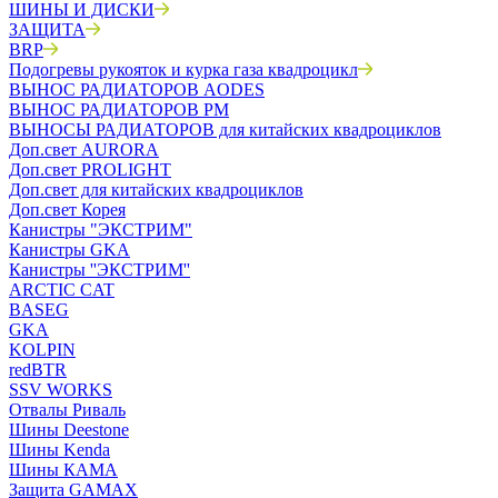
ШИНЫ И ДИСКИ
ЗАЩИТА
BRP
Подогревы рукояток и курка газа квадроцикл
ВЫНОС РАДИАТОРОВ AODES
ВЫНОС РАДИАТОРОВ РМ
ВЫНОСЫ РАДИАТОРОВ для китайских квадроциклов
Доп.свет AURORA
Доп.свет PROLIGHT
Доп.свет для китайских квадроциклов
Доп.свет Корея
Канистры "ЭКСТРИМ"
Канистры GKA
Канистры ''ЭКСТРИМ''
ARCTIC CAT
BASEG
GKA
KOLPIN
redBTR
SSV WORKS
Отвалы Риваль
Шины Deestone
Шины Kenda
Шины КАМА
Защита GAMAX