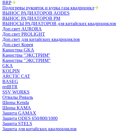
BRP
Подогревы рукояток и курка газа квадроцикл
ВЫНОС РАДИАТОРОВ AODES
ВЫНОС РАДИАТОРОВ РМ
ВЫНОСЫ РАДИАТОРОВ для китайских квадроциклов
Доп.свет AURORA
Доп.свет PROLIGHT
Доп.свет для китайских квадроциклов
Доп.свет Корея
Канистры GKA
Канистры ''ЭКСТРИМ''
Канистры "ЭКСТРИМ"
GKA
KOLPIN
ARCTIC CAT
BASEG
redBTR
SSV WORKS
Отвалы Риваль
Шины Kenda
Шины КАМА
Защита GAMAX
Защита ODES 650/800/1000
Защита STELS
Защита для китайских квадроциклов