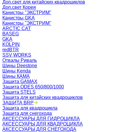
Доп.свет для китайских квадроциклов
Доп.свет Корея
Канистры "ЭКСТРИМ"
Канистры GKA
Канистры ''ЭКСТРИМ''
ARCTIC CAT
BASEG
GKA
KOLPIN
redBTR
SSV WORKS
Отвалы Риваль
Шины Deestone
Шины Kenda
Шины КАМА
Защита GAMAX
Защита ODES 650/800/1000
Защита STELS
Защита для китайских квадроциклов
ЗАЩИТА BRP
Защита для квадроцикла
Защита для снегохода
АКСЕССУАРЫ ДЛЯ ГИДРОЦИКЛА
АКСЕССУАРЫ ДЛЯ КВАДРОЦИКЛА
АКСЕССУАРЫ ДЛЯ СНЕГОХОДА