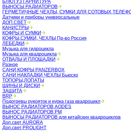
БЛЮТУЗ ГАРНИТУРА
ВЫНОСЫ РАДИАТОРОВ
ГЕРМЕТИЧНЫЕ ЧЕХЛЫ, СУМКИ ДЛЯ СОТОВЫХ ТЕЛЕФ
Датчики и приборы универсальные
ДОП.СВЕТ
КАНИСТРЫ
КОФРЫ И СУМКИ
КОФРЫ,СУМКИ, ЧЕХЛЫ Пр-во Россия
ЛЕБЕДКИ
Музыка для гидроцикла
Музыка для квадроцикла
ОТВАЛЫ И ПЛОЩАДКИ
Разное
САНИ КОФРЫ PANZERBOX
САНИ НАКЛАДКИ ЧЕХЛЫ Бьюско
ТОПОРЫ,ЛОПАТЫ
ШИНЫ И ДИСКИ
ЗАЩИТА
BRP
Подогревы рукояток и курка газа квадроцикл
ВЫНОС РАДИАТОРОВ AODES
ВЫНОС РАДИАТОРОВ РМ
ВЫНОСЫ РАДИАТОРОВ для китайских квадроциклов
Доп.свет AURORA
Доп.свет PROLIGHT