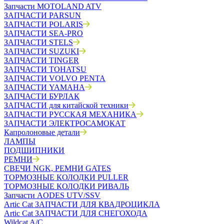
Запчасти MOTOLAND ATV
ЗАПЧАСТИ PARSUN
ЗАПЧАСТИ POLARIS
ЗАПЧАСТИ SEA-PRO
ЗАПЧАСТИ STELS
ЗАПЧАСТИ SUZUKI
ЗАПЧАСТИ TINGER
ЗАПЧАСТИ TOHATSU
ЗАПЧАСТИ VOLVO PENTA
ЗАПЧАСТИ YAMAHA
ЗАПЧАСТИ БУРЛАК
ЗАПЧАСТИ для китайской техники
ЗАПЧАСТИ РУССКАЯ МЕХАНИКА
ЗАПЧАСТИ ЭЛЕКТРОСАМОКАТ
Капролоновые детали
ЛАМПЫ
ПОДШИПНИКИ
РЕМНИ
СВЕЧИ NGK, РЕМНИ GATES
ТОРМОЗНЫЕ КОЛОДКИ PULLER
ТОРМОЗНЫЕ КОЛОДКИ РИВАЛЬ
Запчасти AODES UTV/SSV
Artic Cat ЗАПЧАСТИ ДЛЯ КВАДРОЦИКЛА
Artic Cat ЗАПЧАСТИ ДЛЯ СНЕГОХОДА
Wildcat A/C