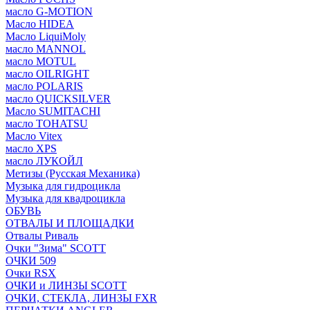
масло G-MOTION
Масло HIDEA
Масло LiquiMoly
масло MANNOL
масло MOTUL
масло OILRIGHT
масло POLARIS
масло QUICKSILVER
Масло SUMITACHI
масло TOHATSU
Масло Vitex
масло XPS
масло ЛУКОЙЛ
Метизы (Русская Механика)
Музыка для гидроцикла
Музыка для квадроцикла
ОБУВЬ
ОТВАЛЫ И ПЛОЩАДКИ
Отвалы Риваль
Очки "Зима" SCOTT
ОЧКИ 509
Очки RSX
ОЧКИ и ЛИНЗЫ SCOTT
ОЧКИ, СТЕКЛА, ЛИНЗЫ FXR