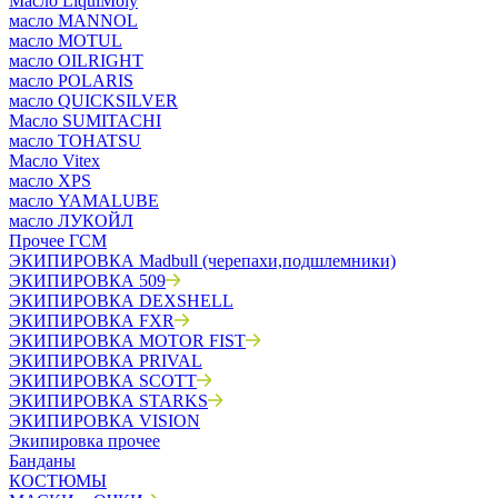
Масло LiquiMoly
масло MANNOL
масло MOTUL
масло OILRIGHT
масло POLARIS
масло QUICKSILVER
Масло SUMITACHI
масло TOHATSU
Масло Vitex
масло XPS
масло YAMALUBE
масло ЛУКОЙЛ
Прочее ГСМ
ЭКИПИРОВКА Madbull (черепахи,подшлемники)
ЭКИПИРОВКА 509
ЭКИПИРОВКА DEXSHELL
ЭКИПИРОВКА FXR
ЭКИПИРОВКА MOTOR FIST
ЭКИПИРОВКА PRIVAL
ЭКИПИРОВКА SCOTT
ЭКИПИРОВКА STARKS
ЭКИПИРОВКА VISION
Экипировка прочее
Банданы
КОСТЮМЫ