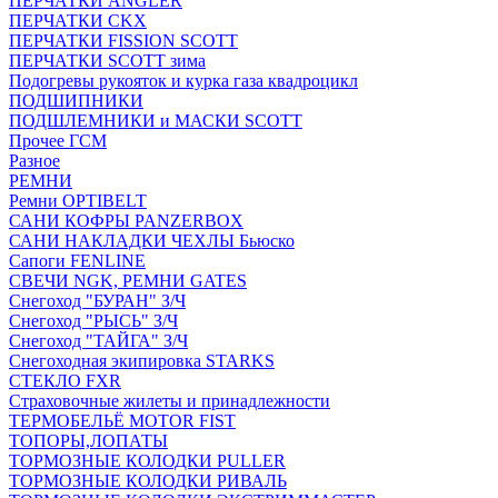
ПЕРЧАТКИ ANGLER
ПЕРЧАТКИ CKX
ПЕРЧАТКИ FISSION SCOTT
ПЕРЧАТКИ SCOTT зима
Подогревы рукояток и курка газа квадроцикл
ПОДШИПНИКИ
ПОДШЛЕМНИКИ и МАСКИ SCOTT
Прочее ГСМ
Разное
РЕМНИ
Ремни OPTIBELT
САНИ КОФРЫ PANZERBOX
САНИ НАКЛАДКИ ЧЕХЛЫ Бьюско
Сапоги FENLINE
СВЕЧИ NGK, РЕМНИ GATES
Снегоход "БУРАН" З/Ч
Снегоход "РЫСЬ" З/Ч
Снегоход "ТАЙГА" З/Ч
Снегоходная экипировка STARKS
СТЕКЛО FXR
Страховочные жилеты и принадлежности
ТЕРМОБЕЛЬЁ MOTOR FIST
ТОПОРЫ,ЛОПАТЫ
ТОРМОЗНЫЕ КОЛОДКИ PULLER
ТОРМОЗНЫЕ КОЛОДКИ РИВАЛЬ