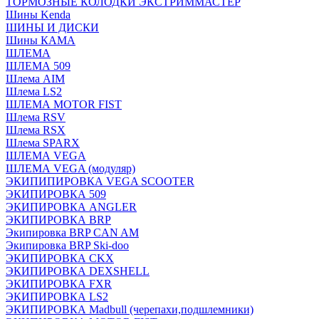
ТОРМОЗНЫЕ КОЛОДКИ ЭКСТРИММАСТЕР
Шины Kenda
ШИНЫ И ДИСКИ
Шины КАМА
ШЛЕМА
ШЛЕМА 509
Шлема AIM
Шлема LS2
ШЛЕМА MOTOR FIST
Шлема RSV
Шлема RSX
Шлема SPARX
ШЛЕМА VEGA
ШЛЕМА VEGA (модуляр)
ЭКИПИПИРОВКА VEGA SCOOTER
ЭКИПИРОВКА 509
ЭКИПИРОВКА ANGLER
ЭКИПИРОВКА BRP
Экипировка BRP CAN AM
Экипировка BRP Ski-doo
ЭКИПИРОВКА CKX
ЭКИПИРОВКА DEXSHELL
ЭКИПИРОВКА FXR
ЭКИПИРОВКА LS2
ЭКИПИРОВКА Madbull (черепахи,подшлемники)