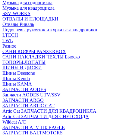
Музыка для гидроцикла
Музыка для квадроцикла
SSV WORKS
ОТВАЛЫ И ПЛОЩАДКИ
Отвалы Риваль
Подогревы рукояток и курка газа квадроцикл
LTECH
TWL
Разное
САНИ КОФРЫ PANZERBOX
САНИ НАКЛАДКИ ЧЕХЛЫ Бьюско
ТОПОРЫ,ЛОПАТЫ
ШИНЫ И ДИСКИ
Шины Deestone
Шины Kenda
Шины КАМА
ЗАПЧАСТИ AODES
Запчасти AODES UTV/SSV
ЗАПЧАСТИ ARGO
ЗАПЧАСТИ ARTIC CAT
Artic Cat ЗАПЧАСТИ ДЛЯ КВАДРОЦИКЛА
Artic Cat ЗАПЧАСТИ ДЛЯ СНЕГОХОДА
Wildcat A/C
ЗАПЧАСТИ ATV 110 EAGLE
ЗАПЧАСТИ BALTMOTORS