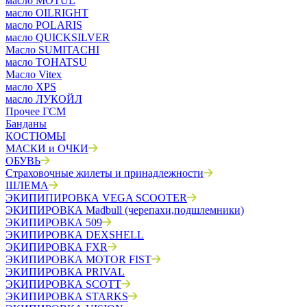
масло MOTUL
масло OILRIGHT
масло POLARIS
масло QUICKSILVER
Масло SUMITACHI
масло TOHATSU
Масло Vitex
масло XPS
масло ЛУКОЙЛ
Прочее ГСМ
Банданы
КОСТЮМЫ
МАСКИ и ОЧКИ
ОБУВЬ
Страховочные жилеты и принадлежности
ШЛЕМА
ЭКИПИПИРОВКА VEGA SCOOTER
ЭКИПИРОВКА Madbull (черепахи,подшлемники)
ЭКИПИРОВКА 509
ЭКИПИРОВКА DEXSHELL
ЭКИПИРОВКА FXR
ЭКИПИРОВКА MOTOR FIST
ЭКИПИРОВКА PRIVAL
ЭКИПИРОВКА SCOTT
ЭКИПИРОВКА STARKS