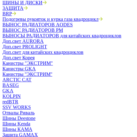
ШИНЫ И ДИСКИ
ЗАЩИТА
BRP
Подогревы рукояток и курка газа квадроцикл
ВЫНОС РАДИАТОРОВ AODES
ВЫНОС РАДИАТОРОВ РМ
ВЫНОСЫ РАДИАТОРОВ для китайских квадроциклов
Доп.свет AURORA
Доп.свет PROLIGHT
Доп.свет для китайских квадроциклов
Доп.свет Корея
Канистры "ЭКСТРИМ"
Канистры GKA
Канистры ''ЭКСТРИМ''
ARCTIC CAT
BASEG
GKA
KOLPIN
redBTR
SSV WORKS
Отвалы Риваль
Шины Deestone
Шины Kenda
Шины КАМА
Защита GAMAX