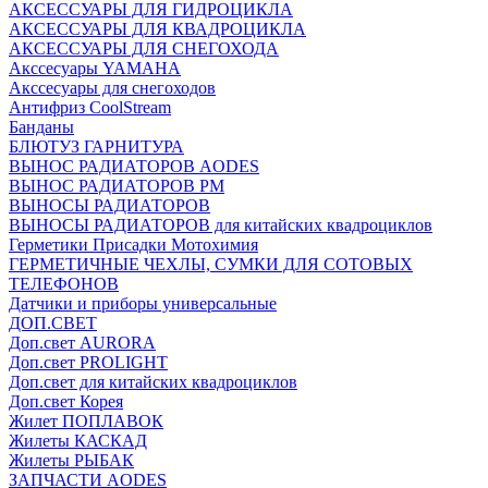
АКСЕССУАРЫ ДЛЯ ГИДРОЦИКЛА
АКСЕССУАРЫ ДЛЯ КВАДРОЦИКЛА
АКСЕССУАРЫ ДЛЯ СНЕГОХОДА
Акссесуары YAMAHA
Акссесуары для снегоходов
Антифриз CoolStream
Банданы
БЛЮТУЗ ГАРНИТУРА
ВЫНОС РАДИАТОРОВ AODES
ВЫНОС РАДИАТОРОВ РМ
ВЫНОСЫ РАДИАТОРОВ
ВЫНОСЫ РАДИАТОРОВ для китайских квадроциклов
Герметики Присадки Мотохимия
ГЕРМЕТИЧНЫЕ ЧЕХЛЫ, СУМКИ ДЛЯ СОТОВЫХ
ТЕЛЕФОНОВ
Датчики и приборы универсальные
ДОП.СВЕТ
Доп.свет AURORA
Доп.свет PROLIGHT
Доп.свет для китайских квадроциклов
Доп.свет Корея
Жилет ПОПЛАВОК
Жилеты КАСКАД
Жилеты РЫБАК
ЗАПЧАСТИ AODES