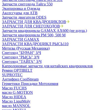
Запчасти снегохода Тайга 550
Экипировка и Одежда
Аксессуары для АТВ
Запчасти двигателя ODES
ЗАПЧАСТИ ДЛЯ КВАДРОЦИКЛОВ
ЗАПЧАСТИ ДЛЯ СНЕГОХОДОВ
Запчасти квадроцикла GAMAX AX600 (не идущ.)
Запчасти квадроцикла РМ 500, 500 М
ЗАПЧАСТИ GAMAX
ЗАПЧАСТИ КВАДРОЦИКЛ РЫСЬ110
Метизы (Русская Механика)
Снегоход "БУРАН" З/Ч
Снегоход "РЫСЬ" З/Ч
Снегоход "ТАЙГА" З/Ч
Капролоновые запчасти для китайских квадроциклов
Ремни OPTIBELT
SUPROTEC
Антифриз CoolStream
Герметики Присадки Мотохимия
Масло FUCHS
масло G-MOTION
Масло HIDEA
Масло LiquiMoly
масло MANNOL