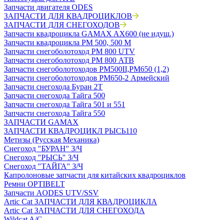
Запчасти двигателя ODES
ЗАПЧАСТИ ДЛЯ КВАДРОЦИКЛОВ
ЗАПЧАСТИ ДЛЯ СНЕГОХОДОВ
Запчасти квадроцикла GAMAX AX600 (не идущ.)
Запчасти квадроцикла РМ 500, 500 М
Запчасти снегоболотоход РМ 800 UTV
Запчасти снегоболотоход РМ 800 АТВ
Запчасти снегоболотоходов РМ500II,РМ650 (1,2)
Запчасти снегоболотоходов РМ650-2 Армейский
Запчасти снегохода Буран 2Т
Запчасти снегохода Тайга 500
Запчасти снегохода Тайга 501 и 551
Запчасти снегохода Тайга 550
ЗАПЧАСТИ GAMAX
ЗАПЧАСТИ КВАДРОЦИКЛ РЫСЬ110
Метизы (Русская Механика)
Снегоход "БУРАН" З/Ч
Снегоход "РЫСЬ" З/Ч
Снегоход "ТАЙГА" З/Ч
Капролоновые запчасти для китайских квадроциклов
Ремни OPTIBELT
Запчасти AODES UTV/SSV
Artic Cat ЗАПЧАСТИ ДЛЯ КВАДРОЦИКЛА
Artic Cat ЗАПЧАСТИ ДЛЯ СНЕГОХОДА
Wildcat A/C