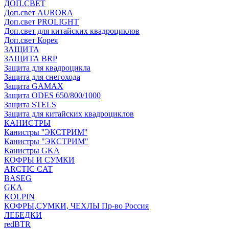
ДОП.СВЕТ
Доп.свет AURORA
Доп.свет PROLIGHT
Доп.свет для китайских квадроциклов
Доп.свет Корея
ЗАЩИТА
ЗАЩИТА BRP
Защита для квадроцикла
Защита для снегохода
Защита GAMAX
Защита ODES 650/800/1000
Защита STELS
Защита для китайских квадроциклов
КАНИСТРЫ
Канистры ''ЭКСТРИМ''
Канистры "ЭКСТРИМ"
Канистры GKA
КОФРЫ И СУМКИ
ARCTIC CAT
BASEG
GKA
KOLPIN
КОФРЫ,СУМКИ, ЧЕХЛЫ Пр-во Россия
ЛЕБЕДКИ
redBTR