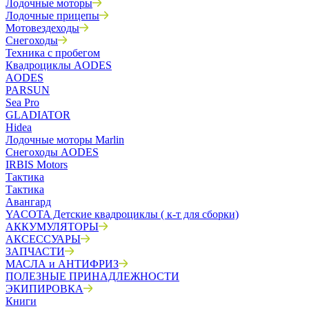
Лодочные моторы
Лодочные прицепы
Мотовездеходы
Снегоходы
Техника с пробегом
Квадроциклы AODES
AODES
PARSUN
Sea Pro
GLADIATOR
Hidea
Лодочные моторы Marlin
Снегоходы AODES
IRBIS Motors
Тактика
Тактика
Авангард
YACOTA Детские квадроциклы ( к-т для сборки)
АККУМУЛЯТОРЫ
АКСЕССУАРЫ
ЗАПЧАСТИ
МАСЛА и АНТИФРИЗ
ПОЛЕЗНЫЕ ПРИНАДЛЕЖНОСТИ
ЭКИПИРОВКА
Книги