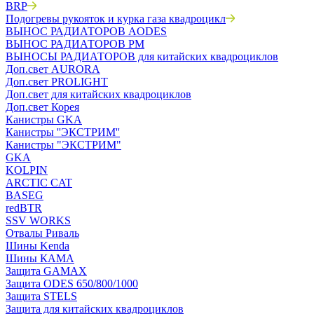
BRP
Подогревы рукояток и курка газа квадроцикл
ВЫНОС РАДИАТОРОВ AODES
ВЫНОС РАДИАТОРОВ РМ
ВЫНОСЫ РАДИАТОРОВ для китайских квадроциклов
Доп.свет AURORA
Доп.свет PROLIGHT
Доп.свет для китайских квадроциклов
Доп.свет Корея
Канистры GKA
Канистры ''ЭКСТРИМ''
Канистры "ЭКСТРИМ"
GKA
KOLPIN
ARCTIC CAT
BASEG
redBTR
SSV WORKS
Отвалы Риваль
Шины Kenda
Шины КАМА
Защита GAMAX
Защита ODES 650/800/1000
Защита STELS
Защита для китайских квадроциклов