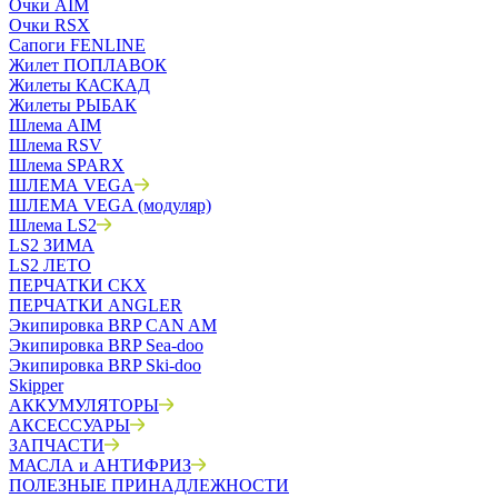
Очки AIM
Очки RSX
Сапоги FENLINE
Жилет ПОПЛАВОК
Жилеты КАСКАД
Жилеты РЫБАК
Шлема AIM
Шлема RSV
Шлема SPARX
ШЛЕМА VEGA
ШЛЕМА VEGA (модуляр)
Шлема LS2
LS2 ЗИМА
LS2 ЛЕТО
ПЕРЧАТКИ CKX
ПЕРЧАТКИ ANGLER
Экипировка BRP CAN AM
Экипировка BRP Sea-doo
Экипировка BRP Ski-doo
Skipper
АККУМУЛЯТОРЫ
АКСЕССУАРЫ
ЗАПЧАСТИ
МАСЛА и АНТИФРИЗ
ПОЛЕЗНЫЕ ПРИНАДЛЕЖНОСТИ