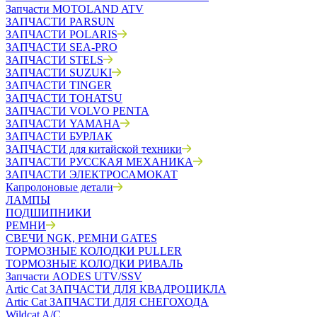
Запчасти MOTOLAND ATV
ЗАПЧАСТИ PARSUN
ЗАПЧАСТИ POLARIS
ЗАПЧАСТИ SEA-PRO
ЗАПЧАСТИ STELS
ЗАПЧАСТИ SUZUKI
ЗАПЧАСТИ TINGER
ЗАПЧАСТИ TOHATSU
ЗАПЧАСТИ VOLVO PENTA
ЗАПЧАСТИ YAMAHA
ЗАПЧАСТИ БУРЛАК
ЗАПЧАСТИ для китайской техники
ЗАПЧАСТИ РУССКАЯ МЕХАНИКА
ЗАПЧАСТИ ЭЛЕКТРОСАМОКАТ
Капролоновые детали
ЛАМПЫ
ПОДШИПНИКИ
РЕМНИ
СВЕЧИ NGK, РЕМНИ GATES
ТОРМОЗНЫЕ КОЛОДКИ PULLER
ТОРМОЗНЫЕ КОЛОДКИ РИВАЛЬ
Запчасти AODES UTV/SSV
Artic Cat ЗАПЧАСТИ ДЛЯ КВАДРОЦИКЛА
Artic Cat ЗАПЧАСТИ ДЛЯ СНЕГОХОДА
Wildcat A/C