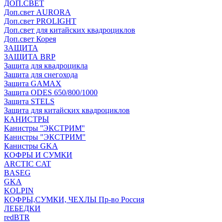
ДОП.СВЕТ
Доп.свет AURORA
Доп.свет PROLIGHT
Доп.свет для китайских квадроциклов
Доп.свет Корея
ЗАЩИТА
ЗАЩИТА BRP
Защита для квадроцикла
Защита для снегохода
Защита GAMAX
Защита ODES 650/800/1000
Защита STELS
Защита для китайских квадроциклов
КАНИСТРЫ
Канистры ''ЭКСТРИМ''
Канистры "ЭКСТРИМ"
Канистры GKA
КОФРЫ И СУМКИ
ARCTIC CAT
BASEG
GKA
KOLPIN
КОФРЫ,СУМКИ, ЧЕХЛЫ Пр-во Россия
ЛЕБЕДКИ
redBTR