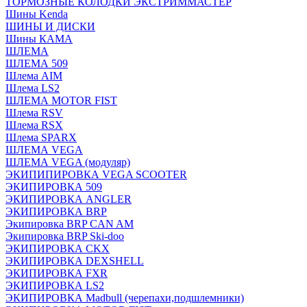
ТОРМОЗНЫЕ КОЛОДКИ ЭКСТРИММАСТЕР
Шины Kenda
ШИНЫ И ДИСКИ
Шины КАМА
ШЛЕМА
ШЛЕМА 509
Шлема AIM
Шлема LS2
ШЛЕМА MOTOR FIST
Шлема RSV
Шлема RSX
Шлема SPARX
ШЛЕМА VEGA
ШЛЕМА VEGA (модуляр)
ЭКИПИПИРОВКА VEGA SCOOTER
ЭКИПИРОВКА 509
ЭКИПИРОВКА ANGLER
ЭКИПИРОВКА BRP
Экипировка BRP CAN AM
Экипировка BRP Ski-doo
ЭКИПИРОВКА CKX
ЭКИПИРОВКА DEXSHELL
ЭКИПИРОВКА FXR
ЭКИПИРОВКА LS2
ЭКИПИРОВКА Madbull (черепахи,подшлемники)