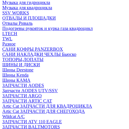
Музыка для гидроцикла
Музыка для квадроцикла
SSV WORKS
ОТВАЛЫ И ПЛОЩАДКИ
Отвалы Риваль
Подогревы рукояток и курка газа квадроцикл
LTECH
TWL
Разное
САНИ КОФРЫ PANZERBOX
САНИ НАКЛАДКИ ЧЕХЛЫ Бьюско
ТОПОРЫ,ЛОПАТЫ
ШИНЫ И ДИСКИ
Шины Deestone
Шины Kenda
Шины КАМА
ЗАПЧАСТИ AODES
Запчасти AODES UTV/SSV
ЗАПЧАСТИ ARGO
ЗАПЧАСТИ ARTIC CAT
Artic Cat ЗАПЧАСТИ ДЛЯ КВАДРОЦИКЛА
Artic Cat ЗАПЧАСТИ ДЛЯ СНЕГОХОДА
Wildcat A/C
ЗАПЧАСТИ ATV 110 EAGLE
ЗАПЧАСТИ BALTMOTORS