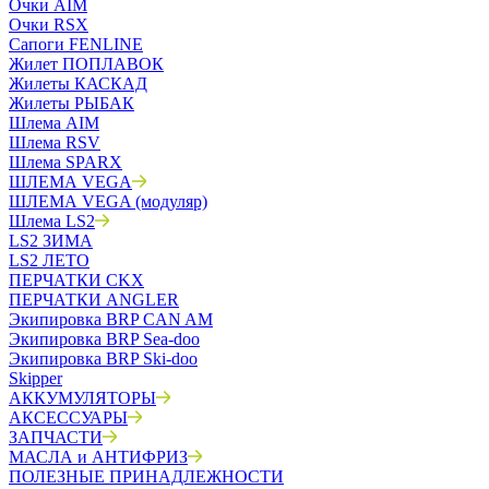
Очки AIM
Очки RSX
Сапоги FENLINE
Жилет ПОПЛАВОК
Жилеты КАСКАД
Жилеты РЫБАК
Шлема AIM
Шлема RSV
Шлема SPARX
ШЛЕМА VEGA
ШЛЕМА VEGA (модуляр)
Шлема LS2
LS2 ЗИМА
LS2 ЛЕТО
ПЕРЧАТКИ CKX
ПЕРЧАТКИ ANGLER
Экипировка BRP CAN AM
Экипировка BRP Sea-doo
Экипировка BRP Ski-doo
Skipper
АККУМУЛЯТОРЫ
АКСЕССУАРЫ
ЗАПЧАСТИ
МАСЛА и АНТИФРИЗ
ПОЛЕЗНЫЕ ПРИНАДЛЕЖНОСТИ