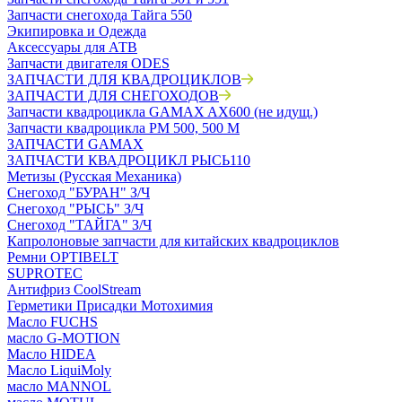
Запчасти снегохода Тайга 550
Экипировка и Одежда
Аксессуары для АТВ
Запчасти двигателя ODES
ЗАПЧАСТИ ДЛЯ КВАДРОЦИКЛОВ
ЗАПЧАСТИ ДЛЯ СНЕГОХОДОВ
Запчасти квадроцикла GAMAX AX600 (не идущ.)
Запчасти квадроцикла РМ 500, 500 М
ЗАПЧАСТИ GAMAX
ЗАПЧАСТИ КВАДРОЦИКЛ РЫСЬ110
Метизы (Русская Механика)
Снегоход "БУРАН" З/Ч
Снегоход "РЫСЬ" З/Ч
Снегоход "ТАЙГА" З/Ч
Капролоновые запчасти для китайских квадроциклов
Ремни OPTIBELT
SUPROTEC
Антифриз CoolStream
Герметики Присадки Мотохимия
Масло FUCHS
масло G-MOTION
Масло HIDEA
Масло LiquiMoly
масло MANNOL