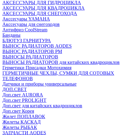
АКСЕССУАРЫ ДЛЯ ГИДРОЦИКЛА
АКСЕССУАРЫ ДЛЯ КВАДРОЦИКЛА
АКСЕССУАРЫ ДЛЯ СНЕГОХОДА
Акссесуары YAMAHA
Акссесуары для снегоходов
Антифриз CoolStream
Банданы
БЛЮТУЗ ГАРНИТУРА
ВЫНОС РАДИАТОРОВ AODES
ВЫНОС РАДИАТОРОВ РМ
ВЫНОСЫ РАДИАТОРОВ
ВЫНОСЫ РАДИАТОРОВ для китайских квадроциклов
Герметики Присадки Мотохимия
ГЕРМЕТИЧНЫЕ ЧЕХЛЫ, СУМКИ ДЛЯ СОТОВЫХ
ТЕЛЕФОНОВ
Датчики и приборы универсальные
ДОП.СВЕТ
Доп.свет AURORA
Доп.свет PROLIGHT
Доп.свет для китайских квадроциклов
Доп.свет Корея
Жилет ПОПЛАВОК
Жилеты КАСКАД
Жилеты РЫБАК
ЗАПЧАСТИ AODES