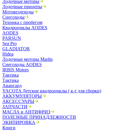
Лодочные моторы
Лодочные прицепы
Мотовездеходы
Снегоходы
Техника с пробегом
Квадроциклы AODES
AODES
PARSUN
Sea Pro
GLADIATOR
Hidea
Лодочные моторы Marlin
Снегоходы AODES
IRBIS Motors
Тактика
Тактика
Авангард
YACOTA Детские квадроциклы ( к-т для сборки)
АККУМУЛЯТОРЫ
АКСЕССУАРЫ
ЗАПЧАСТИ
МАСЛА и АНТИФРИЗ
ПОЛЕЗНЫЕ ПРИНАДЛЕЖНОСТИ
ЭКИПИРОВКА
Книги