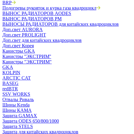
BRP
Подогревы рукояток и курка газа квадроцикл
ВЫНОС РАДИАТОРОВ AODES
ВЫНОС РАДИАТОРОВ РМ
ВЫНОСЫ РАДИАТОРОВ для китайских квадроциклов
Доп.свет AURORA
Доп.свет PROLIGHT
Доп.свет для китайских квадроциклов
Доп.свет Корея
Канистры GKA
Канистры ''ЭКСТРИМ''
Канистры "ЭКСТРИМ"
GKA
KOLPIN
ARCTIC CAT
BASEG
redBTR
SSV WORKS
Отвалы Риваль
Шины Kenda
Шины КАМА
Защита GAMAX
Защита ODES 650/800/1000
Защита STELS
Защита для китайских квадроциклов