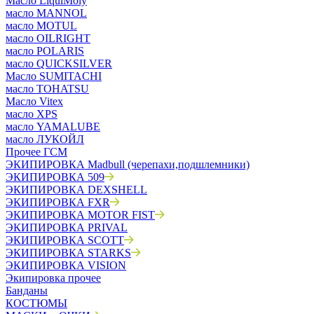
Масло LiquiMoly
масло MANNOL
масло MOTUL
масло OILRIGHT
масло POLARIS
масло QUICKSILVER
Масло SUMITACHI
масло TOHATSU
Масло Vitex
масло XPS
масло YAMALUBE
масло ЛУКОЙЛ
Прочее ГСМ
ЭКИПИРОВКА Madbull (черепахи,подшлемники)
ЭКИПИРОВКА 509
ЭКИПИРОВКА DEXSHELL
ЭКИПИРОВКА FXR
ЭКИПИРОВКА MOTOR FIST
ЭКИПИРОВКА PRIVAL
ЭКИПИРОВКА SCOTT
ЭКИПИРОВКА STARKS
ЭКИПИРОВКА VISION
Экипировка прочее
Банданы
КОСТЮМЫ