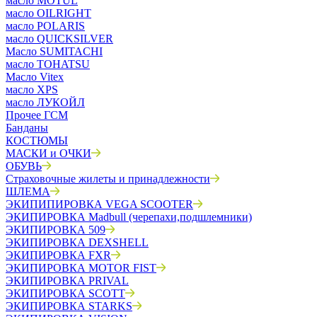
масло MOTUL
масло OILRIGHT
масло POLARIS
масло QUICKSILVER
Масло SUMITACHI
масло TOHATSU
Масло Vitex
масло XPS
масло ЛУКОЙЛ
Прочее ГСМ
Банданы
КОСТЮМЫ
МАСКИ и ОЧКИ
ОБУВЬ
Страховочные жилеты и принадлежности
ШЛЕМА
ЭКИПИПИРОВКА VEGA SCOOTER
ЭКИПИРОВКА Madbull (черепахи,подшлемники)
ЭКИПИРОВКА 509
ЭКИПИРОВКА DEXSHELL
ЭКИПИРОВКА FXR
ЭКИПИРОВКА MOTOR FIST
ЭКИПИРОВКА PRIVAL
ЭКИПИРОВКА SCOTT
ЭКИПИРОВКА STARKS