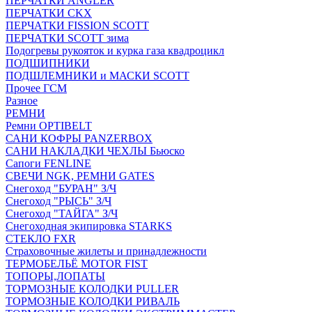
ПЕРЧАТКИ ANGLER
ПЕРЧАТКИ CKX
ПЕРЧАТКИ FISSION SCOTT
ПЕРЧАТКИ SCOTT зима
Подогревы рукояток и курка газа квадроцикл
ПОДШИПНИКИ
ПОДШЛЕМНИКИ и МАСКИ SCOTT
Прочее ГСМ
Разное
РЕМНИ
Ремни OPTIBELT
САНИ КОФРЫ PANZERBOX
САНИ НАКЛАДКИ ЧЕХЛЫ Бьюско
Сапоги FENLINE
СВЕЧИ NGK, РЕМНИ GATES
Снегоход "БУРАН" З/Ч
Снегоход "РЫСЬ" З/Ч
Снегоход "ТАЙГА" З/Ч
Снегоходная экипировка STARKS
СТЕКЛО FXR
Страховочные жилеты и принадлежности
ТЕРМОБЕЛЬЁ MOTOR FIST
ТОПОРЫ,ЛОПАТЫ
ТОРМОЗНЫЕ КОЛОДКИ PULLER
ТОРМОЗНЫЕ КОЛОДКИ РИВАЛЬ