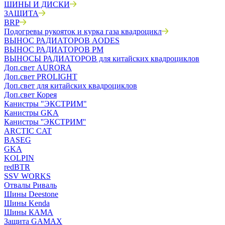
ШИНЫ И ДИСКИ
ЗАЩИТА
BRP
Подогревы рукояток и курка газа квадроцикл
ВЫНОС РАДИАТОРОВ AODES
ВЫНОС РАДИАТОРОВ РМ
ВЫНОСЫ РАДИАТОРОВ для китайских квадроциклов
Доп.свет AURORA
Доп.свет PROLIGHT
Доп.свет для китайских квадроциклов
Доп.свет Корея
Канистры "ЭКСТРИМ"
Канистры GKA
Канистры ''ЭКСТРИМ''
ARCTIC CAT
BASEG
GKA
KOLPIN
redBTR
SSV WORKS
Отвалы Риваль
Шины Deestone
Шины Kenda
Шины КАМА
Защита GAMAX