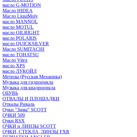
масло G-MOTION
Масло HIDEA
Масло LiquiMoly
масло MANNOL
масло MOTUL
масло OILRIGHT
масло POLARIS
масло QUICKSILVER
Масло SUMITACHI
масло TOHATSU
Масло Vitex
масло XPS
масло ЛУКОЙЛ
Метизы (Русская Механика)
Музыка для гидроцикла
Музыка для квадроцикла
ОБУВЬ
ОТВАЛЫ И ПЛОЩАДКИ
Отвалы Риваль
Очки "Зима" SCOTT
ОЧКИ 509
Очки RSX
ОЧКИ и ЛИНЗЫ SCOTT
ОЧКИ, СТЕКЛА, ЛИНЗЫ FXR